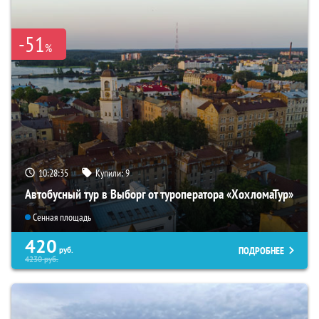
-51
%
10:28:34
Купили:
9
Автобусный тур в Выборг от туроператора «ХохломаТур»
Сенная площадь
420
ПОДРОБНЕЕ
руб.
4230
руб.