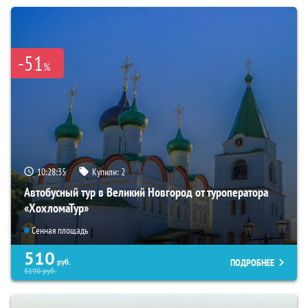
-51
%
10:28:34
Купили:
2
Автобусный тур в Великий Новгород от туроператора
«ХохломаТур»
Сенная площадь
510
ПОДРОБНЕЕ
руб.
5190
руб.