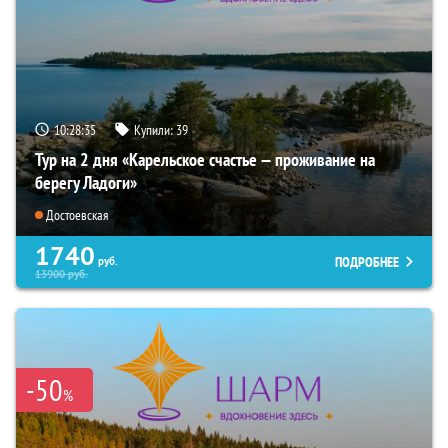
10:28:34
Купили:
39
Тур на 2 дня «Карельское счастье — проживание на
берегу Ладоги»
Достоевская
1740
ПОДРОБНЕЕ
руб.
13900
руб.
-50
%