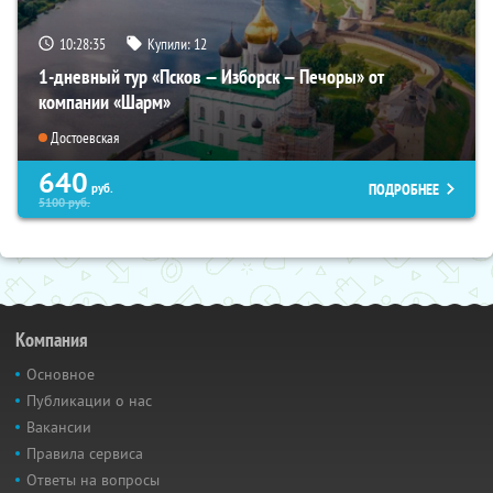
10:28:34
Купили:
12
1-дневный тур «Псков — Изборск — Печоры» от
компании «Шарм»
Достоевская
640
ПОДРОБНЕЕ
руб.
5100
руб.
Компания
Основное
Публикации о нас
Вакансии
Правила сервиса
Ответы на вопросы