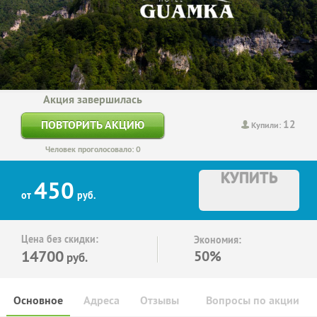
Акция завершилась
12
ПОВТОРИТЬ АКЦИЮ
Купили:
Человек проголосовало: 0
КУПИТЬ
450
от
руб.
Цена без скидки:
Экономия:
14700
50%
руб.
Основное
Адреса
Отзывы
Вопросы по акции