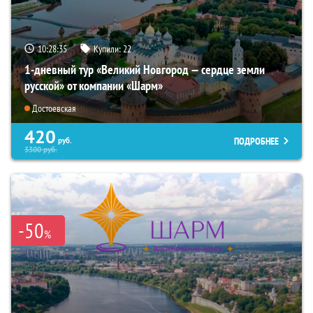
10:28:34
Купили:
22
1-дневный тур «Великий Новгород — сердце земли
русской» от компании «Шарм»
Достоевская
420
ПОДРОБНЕЕ
руб.
3300
руб.
-50
%