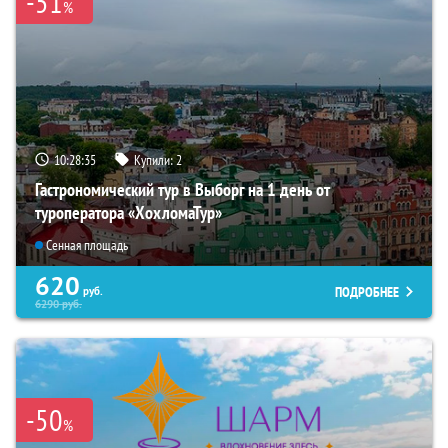
-51
%
10:28:34
Купили:
2
Гастрономический тур в Выборг на 1 день от
туроператора «ХохломаТур»
Сенная площадь
620
ПОДРОБНЕЕ
руб.
6290
руб.
-50
%