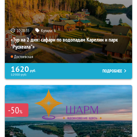
10:28:34
Купили:
6
«Тур на 2 дня: сафари по водопадам Карелии и парк
“Рускеала"»
Достоевская
1620
ПОДРОБНЕЕ
руб.
12900
руб.
-50
%