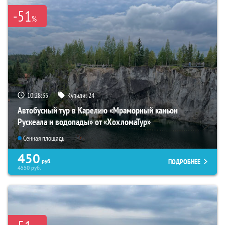
-51
%
10:28:34
Купили:
24
Автобусный тур в Карелию «Мраморный каньон
Рускеала и водопады» от «ХохломаТур»
Сенная площадь
450
ПОДРОБНЕЕ
руб.
4550
руб.