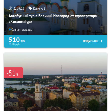
22:39:01
Купили:
2
Автобусный тур в Великий Новгород от туроператора
«ХохломаТур»
Сенная площадь
510
ПОДРОБНЕЕ
руб.
5190
руб.
-51
%