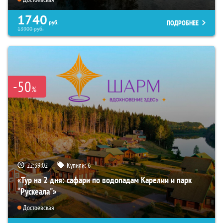
1740
ПОДРОБНЕЕ
руб.
13900
руб.
-50
%
22:39:01
Купили:
6
«Тур на 2 дня: сафари по водопадам Карелии и парк
“Рускеала"»
Достоевская