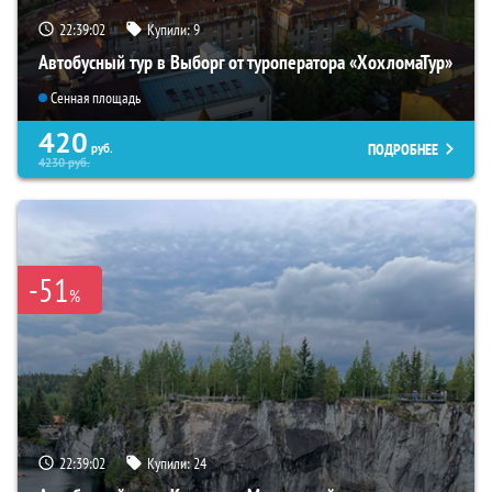
22:39:01
Купили:
9
Автобусный тур в Выборг от туроператора «ХохломаТур»
Сенная площадь
420
ПОДРОБНЕЕ
руб.
4230
руб.
-51
%
22:39:01
Купили:
24