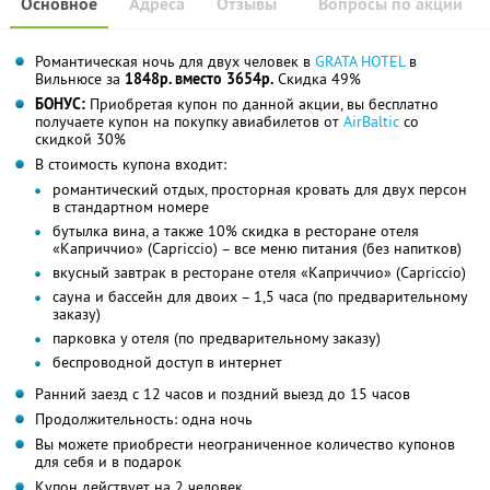
Основное
Адреса
Отзывы
Вопросы по акции
Романтическая ночь для двух человек в
GRATA HOTEL
в
Вильнюсе за
1848р. вместо 3654р.
Скидка 49%
БОНУС:
Приобретая купон по данной акции, вы бесплатно
получаете купон на покупку авиабилетов от
AirBaltic
со
скидкой 30%
В стоимость купона входит:
романтический отдых, просторная кровать для двух персон
в стандартном номере
бутылка вина, а также 10% скидка в ресторане отеля
«Каприччио» (Capriccio) – все меню питания (без напитков)
вкусный завтрак в ресторане отеля «Каприччио» (Capriccio)
сауна и бассейн для двоих – 1,5 часа (по предварительному
заказу)
парковка у отеля (по предварительному заказу)
беспроводной доступ в интернет
Ранний заезд с 12 часов и поздний выезд до 15 часов
Продолжительность: одна ночь
Вы можете приобрести неограниченное количество купонов
для себя и в подарок
Купон действует на 2 человек