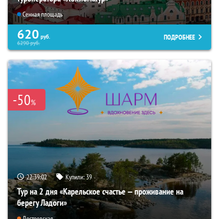
Сенная площадь
620
ПОДРОБНЕЕ
руб.
6290
руб.
-50
%
22:39:01
Купили:
39
Тур на 2 дня «Карельское счастье — проживание на
берегу Ладоги»
Достоевская