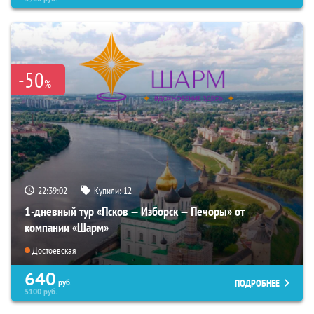
-50
%
22:39:01
Купили:
12
1-дневный тур «Псков — Изборск — Печоры» от
компании «Шарм»
Достоевская
640
ПОДРОБНЕЕ
руб.
5100
руб.