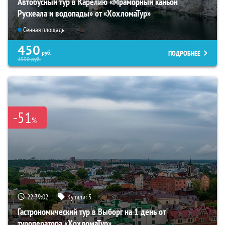
Автобусный тур в Карелию «Мраморный каньон
Рускеала и водопады» от «ХохломаТур»
Сенная площадь
450
ПОДРОБНЕЕ
руб.
4550
руб.
-51
%
22:39:01
Купили:
5
Гастрономический тур в Выборг на 1 день от
туроператора «ХохломаТур»