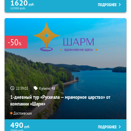
1620
ПОДРОБНЕЕ
руб.
12900
руб.
-50
%
22:39:01
Купили:
48
1-дневный тур «Рускеала — мраморное царство» от
компании «Шарм»
Достоевская
490
ПОДРОБНЕЕ
руб.
3900
руб.