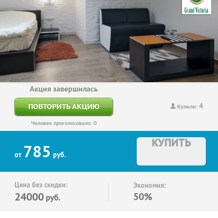
Акция завершилась
4
ПОВТОРИТЬ АКЦИЮ
Купили:
Человек проголосовало: 0
КУПИТЬ
785
от
руб.
Цена без скидки:
Экономия:
24000
50%
руб.