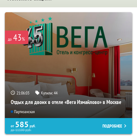
43
%
до
21:06:02
Купили:
44
Отдых для двоих в отеле «Вега Измайлово» в Москве
Партизанская
585
ПОДРОБНЕЕ
от
руб.
до
11100
руб.