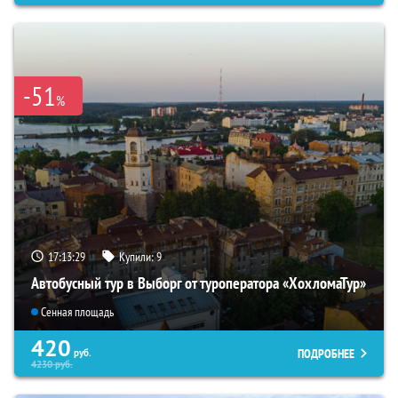
-51
%
17:13:27
Купили:
9
Автобусный тур в Выборг от туроператора «ХохломаТур»
Сенная площадь
420
ПОДРОБНЕЕ
руб.
4230
руб.