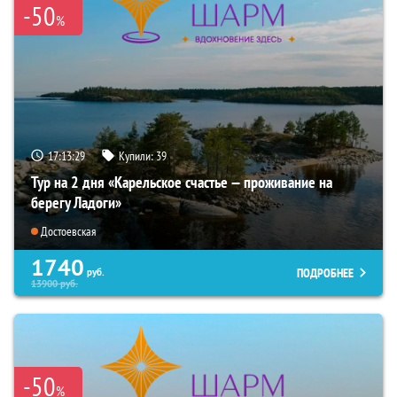
-50
%
17:13:27
Купили:
39
Тур на 2 дня «Карельское счастье — проживание на
берегу Ладоги»
Достоевская
1740
ПОДРОБНЕЕ
руб.
13900
руб.
-50
%