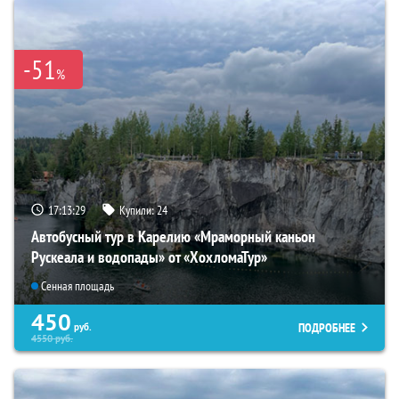
-51
%
17:13:27
Купили:
24
Автобусный тур в Карелию «Мраморный каньон
Рускеала и водопады» от «ХохломаТур»
Сенная площадь
450
ПОДРОБНЕЕ
руб.
4550
руб.