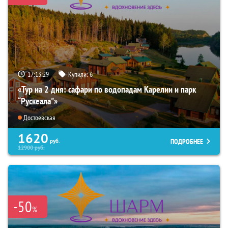
17:13:27
Купили:
6
«Тур на 2 дня: сафари по водопадам Карелии и парк
“Рускеала"»
Достоевская
1620
ПОДРОБНЕЕ
руб.
12900
руб.
-50
%