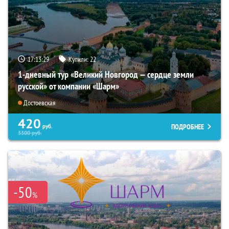
17:13:27
Купили:
22
1-дневный тур «Великий Новгород — сердце земли
русской» от компании «Шарм»
Достоевская
420
ПОДРОБНЕЕ
руб.
3300
руб.
-50
%