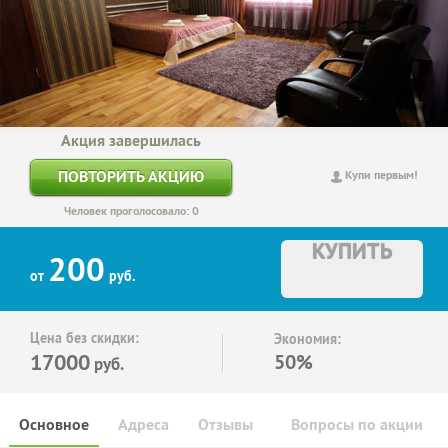
Акция завершилась
ПОВТОРИТЬ АКЦИЮ
Купи первым!
Человек проголосовало: 0
КУПИТЬ
200
от
руб.
Цена без скидки:
Экономия:
17000
50%
руб.
Основное
Адреса
Отзывы
Вопросы по акции