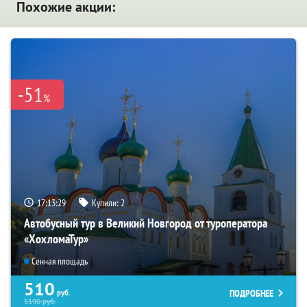
Похожие акции:
-51
%
17:13:27
Купили:
2
Автобусный тур в Великий Новгород от туроператора
«ХохломаТур»
Сенная площадь
510
ПОДРОБНЕЕ
руб.
5190
руб.