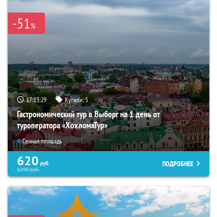
-51
%
17:13:27
Купили:
5
Гастрономический тур в Выборг на 1 день от
туроператора «ХохломаТур»
Сенная площадь
620
ПОДРОБНЕЕ
руб.
6290
руб.