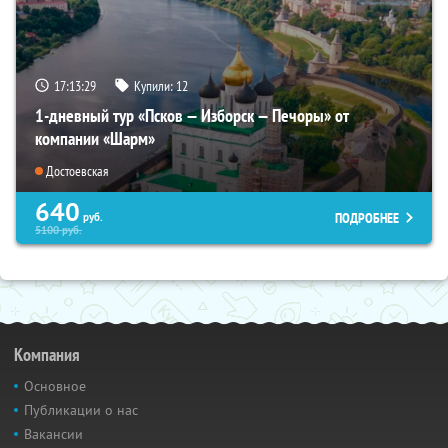
17:13:27
Купили:
12
1-дневный тур «Псков — Изборск — Печоры» от
компании «Шарм»
Достоевская
640
ПОДРОБНЕЕ
руб.
5100
руб.
Компания
Основное
Публикации о нас
Вакансии