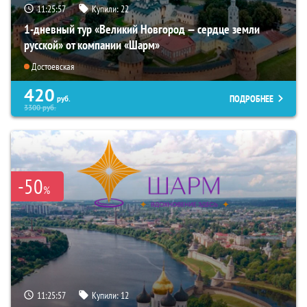
11:25:55
Купили:
22
1-дневный тур «Великий Новгород — сердце земли
русской» от компании «Шарм»
Достоевская
420
ПОДРОБНЕЕ
руб.
3300
руб.
-50
%
11:25:55
Купили:
12