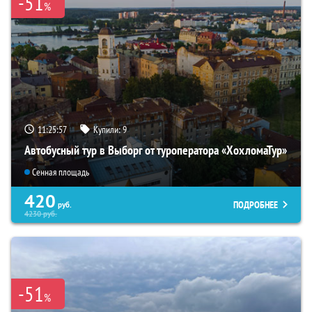
-51
%
11:25:55
Купили:
9
Автобусный тур в Выборг от туроператора «ХохломаТур»
Сенная площадь
420
ПОДРОБНЕЕ
руб.
4230
руб.
-51
%