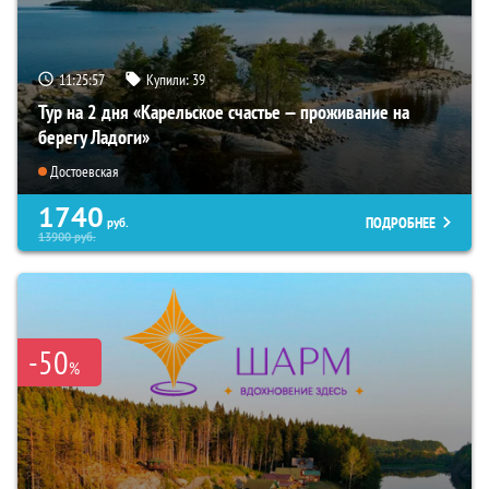
11:25:55
Купили:
39
Тур на 2 дня «Карельское счастье — проживание на
берегу Ладоги»
Достоевская
1740
ПОДРОБНЕЕ
руб.
13900
руб.
-50
%