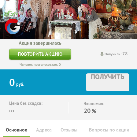
Акция завершилась
78
ПОВТОРИТЬ АКЦИЮ
Получили:
Человек проголосовало: 0
ПОЛУЧИТЬ
0
руб.
Цена без скидки:
Экономия:
∞
20
%
Основное
Адреса
Отзывы
Вопросы по акции