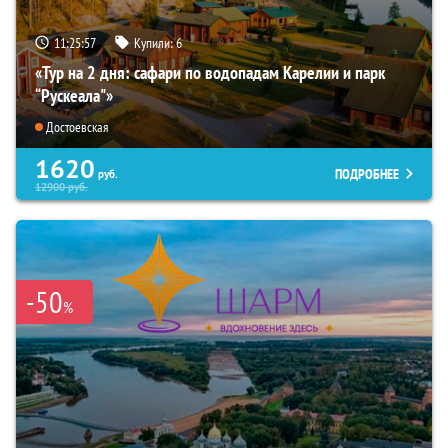
11:25:55
Купили:
6
«Тур на 2 дня: сафари по водопадам Карелии и парк
“Рускеала"»
Достоевская
1620
ПОДРОБНЕЕ
руб.
12900
руб.
-50
%