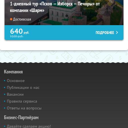
1-дневный тур «Псков — Изборск — Печоры» от
компании «Шарм»
Достоевская
640
ПОДРОБНЕЕ
руб.
5100
руб.
Компания
Основное
Публикации о нас
Вакансии
Правила сервиса
Ответы на вопросы
Бизнес-Партнёрам
Давайте сделаем акцию!