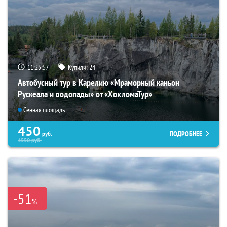
11:25:55
Купили:
24
Автобусный тур в Карелию «Мраморный каньон
Рускеала и водопады» от «ХохломаТур»
Сенная площадь
450
ПОДРОБНЕЕ
руб.
4550
руб.
-51
%