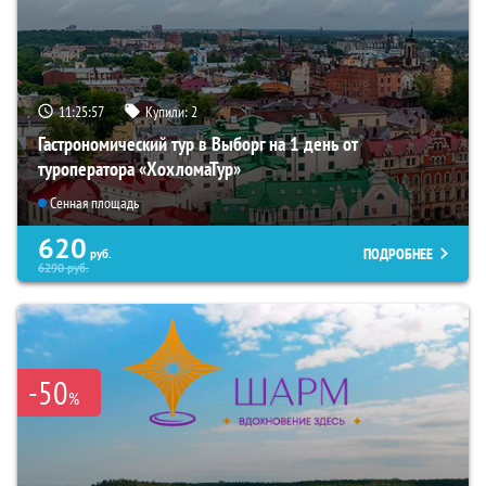
11:25:55
Купили:
2
Гастрономический тур в Выборг на 1 день от
туроператора «ХохломаТур»
Сенная площадь
620
ПОДРОБНЕЕ
руб.
6290
руб.
-50
%