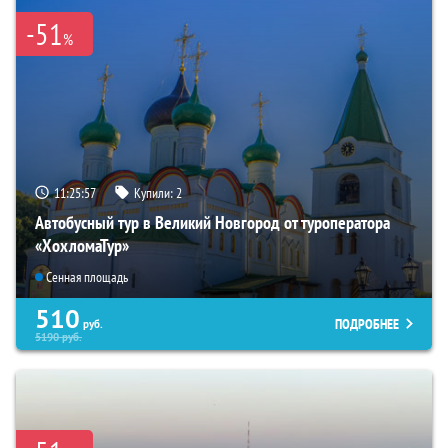
-51
%
11:25:55
Купили:
2
Автобусный тур в Великий Новгород от туроператора
«ХохломаТур»
Сенная площадь
510
ПОДРОБНЕЕ
руб.
5190
руб.