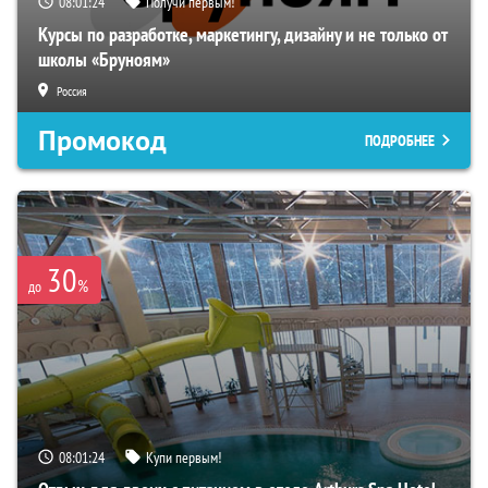
08:01:23
Получи первым!
Курсы по разработке, маркетингу, дизайну и не только от
школы «Бруноям»
Россия
Промокод
ПОДРОБНЕЕ
30
%
до
08:01:23
Купи первым!