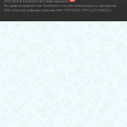
2010-2026 © КупиКупон. Все права защищены.
Все права на товарный знак "КупиКупон" и на сайт www.kupikupon.ru принадлежат
OOO «Агентство цифровых решений» ИНН 7705523387, ОГРН 1127747063212