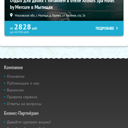
Отдых для двоих с питанием в отеле Arthurs Spa Hotel
by Mercure в Мытищах
Московская обл., г. Мытищи, д. Ларево, ул. Хвойная, стр. 26
2828
ПОДРОБНЕЕ
от
руб.
до
65700
руб.
Компания
Основное
Публикации о нас
Вакансии
Правила сервиса
Ответы на вопросы
Бизнес-Партнёрам
Давайте сделаем акцию!