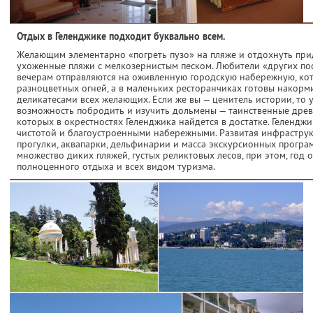
Отдых в Геленджике подходит буквально всем.
Желающим элементарно «погреть пузо» на пляже и отдохнуть прид
ухоженные пляжи с мелкозернистым песком. Любители «других пос
вечерам отправляются на оживленную городскую набережную, ко
разноцветных огней, а в маленьких ресторанчиках готовы накор
деликатесами всех желающих. Если же вы — ценитель истории, то у
возможность побродить и изучить дольмены — таинственные дре
которых в окрестностях Геленджика найдется в достатке. Геленджи
чистотой и благоустроенными набережными. Развитая инфраструк
прогулки, аквапарки, дельфинарии и масса экскурсионных програ
множество диких пляжей, густых реликтовых лесов, при этом, год 
полноценного отдыха и всех видом туризма.