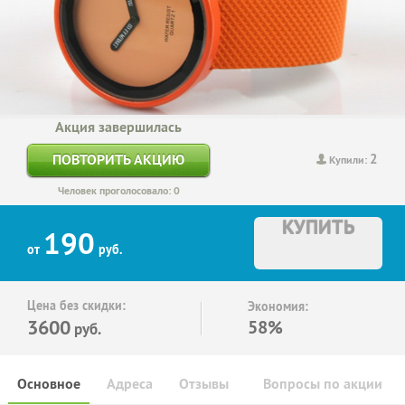
Акция завершилась
2
ПОВТОРИТЬ АКЦИЮ
Купили:
Человек проголосовало: 0
КУПИТЬ
190
от
руб.
Цена без скидки:
Экономия:
3600
58%
руб.
Основное
Адреса
Отзывы
Вопросы по акции