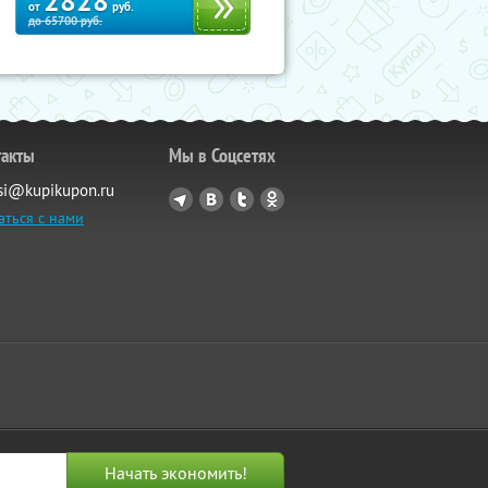
2828
от
руб.
до
65700
руб.
такты
Мы в Соцсетях
si@kupikupon.ru
аться с нами