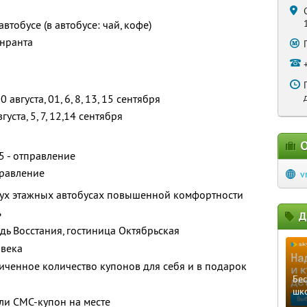
тобусе (в автобусе: чай, кофе)
енранта
0 августа, 01, 6, 8, 13, 15 сентября
вгуста, 5, 7, 12,14 сентября
О
45 - отправление
тправление
v
двух этажных автобусах повышенной комфортности
ь
Д
адь Восстания, гостиница Октябрьская
овека
ченное количество купонов для себя и в подарок
Бе
шк
ли СМС-купон на месте