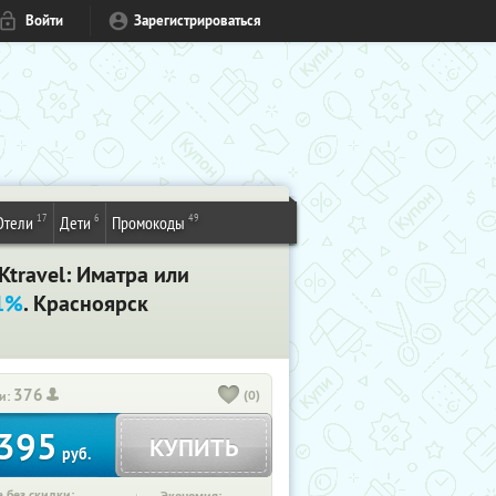
Войти
Зарегистрироваться
17
6
49
Отели
Дети
Промокоды
travel: Иматра или
61%
. Красноярск
376
(0)
и:
395
КУПИТЬ
руб.
 без скидки: