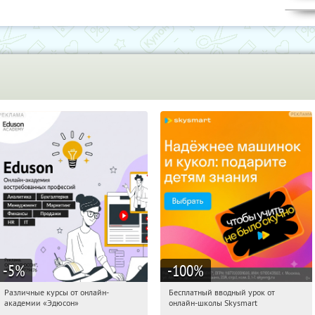
-5
%
-100
%
Различные курсы от онлайн-
Бесплатный вводный урок от
08:16:12
Получили:
2
08:16:12
Получи первым!
академии «Эдюсон»
онлайн-школы Skysmart
Россия
Россия