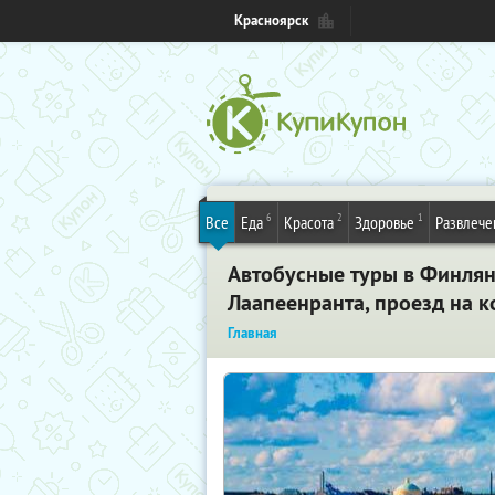
Красноярск
6
2
1
Все
Еда
Красота
Здоровье
Развлече
Автобусные туры в Финл
Лаапеенранта, проезд на к
Главная