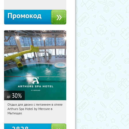
Промокод
30
%
до
Отдых для двоих с питанием в отеле
08:16:12
Купи первым!
Arthurs Spa Hotel by Mercure в
Московская обл., г. Мытищи, д.
Мытищах
Ларево, ул. Хвойная, стр. 26