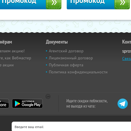
Промокод
Промокод
тнёрам
Документы
Кон
елаем акцию!
Агентский договор
spro
е, как Вебмастер
Лицензионный договор
Связ
е акции
Публичная оферта
Политика конфиденциальности
Ищите скидки поблизости,
не выходя из чата: