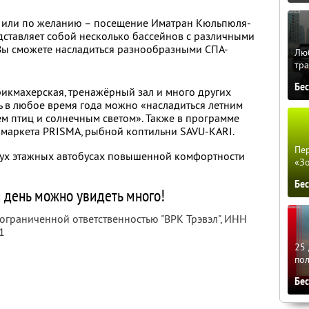
 или по желанию – посещение Иматран Кюльпюля-
едставляет собой несколько бассейнов с различными
 Вы сможете насладиться разнообразными СПА-
Люб
тра
Бе
арикмахерская, тренажёрный зал и много других
ь в любое время года можно «насладиться летним
ем птиц и солнечным светом». Также в программе
рмаркета PRISMA, рыбной коптильни SAVU-KARI.
Пер
двух этажных автобусах повышенной комфортности
«З
Бе
 день можно увидеть много!
 ограниченной ответственностью "ВРК Трэвэл",
ИНН
1
25 
по
Бе