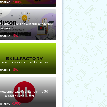
сплатно
-100%
зличные курсы от онлайн-академии
дюсон»
сплатно
-5%
сы от онлайн-школы Skillfactory
сплатно
-5%
змещение вашей вакансии на 30
й на сайте HeadHunter
сплатно
-100%