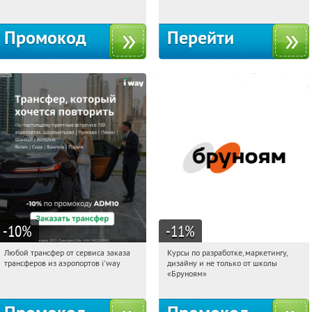
Промокод
Перейти
-10
%
-11
%
Любой трансфер от сервиса заказа
Курсы по разработке, маркетингу,
08:16:12
Получи первым!
08:16:12
Получи первым!
трансферов из аэропортов i'way
дизайну и не только от школы
Россия
Россия
«Бруноям»