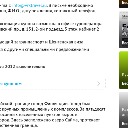
Бе
-mail:
info@vrktravel.ru
. В письме необходимо
на, Ф.И.О., дату рождения, контактный телефон,
активация купона возможна в офисе туроператора
евский пр., д. 151, 2-ой подъезд, 3 этаж, кабинет 2
Ра
«Э
ующий загранпаспорт и Шенгенская виза
Бе
тся с другими специальными предложениями
бря 2012 включительно
Кур
ся купоном
Бе
ийской границе город Финляндии. Город был
ех крупных промышленных комплексов. За пятьдесят
Ра
росанных населенных пунктов вырос в
дне
од. Здесь расположено озеро Сайма, протекает
Бе
рственная граница.