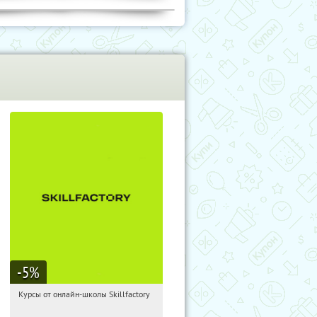
-5
%
Курсы от онлайн-школы Skillfactory
08:16:12
Получи первым!
Россия