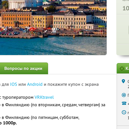
1
Вопросы по акции
К
а для
IOS
или
Android
и покажите купон с экрана
с туроператором
VRKtravel
в Финляндию (по вторникам, средам, четвергам) за
в Финляндию (по пятницам, субботам,
о 1000р.