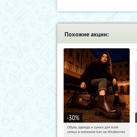
Похожие акции:
-30
%
Обувь, одежда и сумки для всей
08:16:12
Получили:
31
семьи в магазине kari на Wildberries
Россия