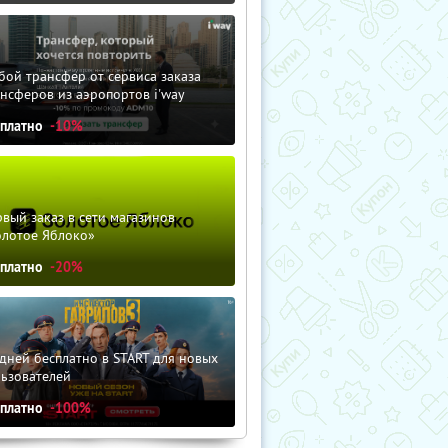
ой трансфер от сервиса заказа
нсферов из аэропортов i'way
сплатно
-10%
вый заказ в сети магазинов
олотое Яблоко»
сплатно
-20%
дней бесплатно в START для новых
льзователей
сплатно
-100%