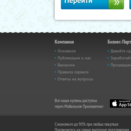
Перейти
Компания
Бизнес-Пар
Основное
Давайте сд
Публикации о нас
Заработайт
Вакансии
Прошедши
Правила сервиса
Ответы на вопросы
Все наши купоны доступны
через Мобильное Приложение:
Сэкономьте до 90% при любых покупках
Подпишитесь на самые выгодные предложения