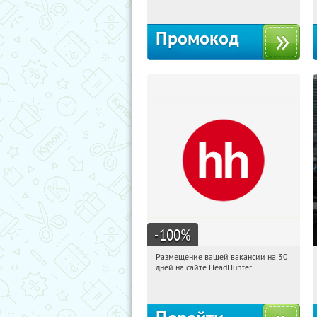
Промокод
-100
%
Размещение вашей вакансии на 30
08:16:12
Получи первым!
дней на сайте HeadHunter
Россия