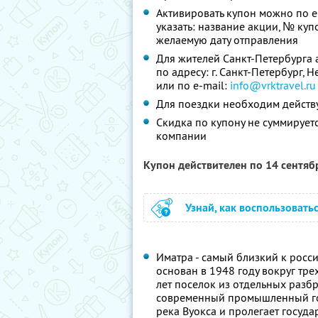
Активировать купон можно по e
указать: название акции, № купо
желаемую дату отправления
Для жителей Санкт-Петербурга 
по адресу: г. Санкт-Петербург, Н
или по e-mail:
info@vrktravel.ru
Для поездки необходим действ
Скидка по купону не суммируе
компании
Купон действителен по 14 сентя
Узнай, как воспользовать
Иматра - самый близкий к росс
основан в 1948 году вокруг тр
лет поселок из отдельных разб
современный промышленный гор
река Вуокса и пролегает госуда