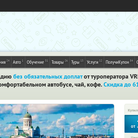
24
1
31
26
13
12
84
ния
Авто
Обучение
Товары
Туры
Услуги
ПолучиКупон
яндию
без обязательных доплат
от туроператора VRK
омфортабельном автобусе, чай, кофе.
Скидка до 
Купил
от
Цена