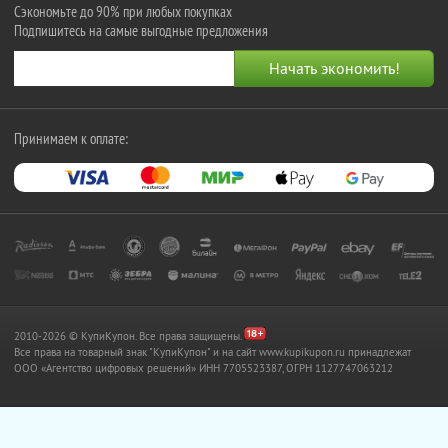
Сэкономьте до 90% при любых покупках
Подпишитесь на самые выгодные предложения
Принимаем к оплате:
2010-2026 © КупиКупон. Все права защищены.
Все права на товарный знак "КупиКупон" и на сайт www.kupikupon.ru принадлежат
OOO «Агентство цифровых решений» ИНН 7705523387, ОГРН 1127747063212