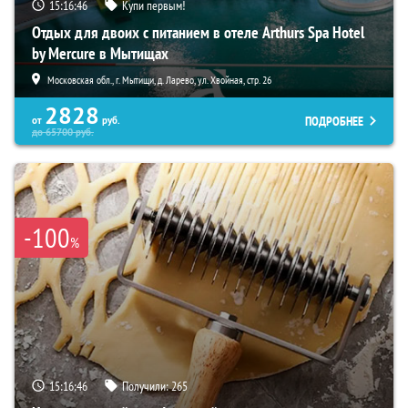
15:16:45
Купи первым!
Отдых для двоих с питанием в отеле Arthurs Spa Hotel
by Mercure в Мытищах
Московская обл., г. Мытищи, д. Ларево, ул. Хвойная, стр. 26
2828
ПОДРОБНЕЕ
от
руб.
до
65700
руб.
-100
%
15:16:45
Получили:
265