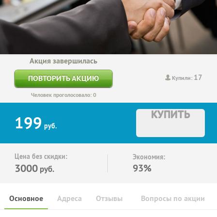
Акция завершилась
17
ПОВТОРИТЬ АКЦИЮ
Купили:
Человек проголосовало: 0
КУПИТЬ
199
руб.
Цена без скидки:
Экономия:
3000
93%
руб.
Основное
Адреса
Отзывы
Вопросы по акции