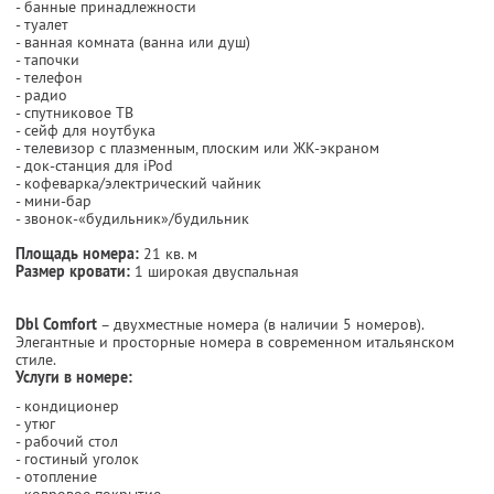
- банные принадлежности
- туалет
- ванная комната (ванна или душ)
- тапочки
- телефон
- радио
- спутниковое ТВ
- сейф для ноутбука
- телевизор с плазменным, плоским или ЖК-экраном
- док-станция для iPod
- кофеварка/электрический чайник
- мини-бар
- звонок-«будильник»/будильник
Площадь номера:
21 кв. м
Размер кровати:
1 широкая двуспальная
Dbl Comfort
– двухместные номера (в наличии 5 номеров).
Элегантные и просторные номера в современном итальянском
стиле.
Услуги в номере:
- кондиционер
- утюг
- рабочий стол
- гостиный уголок
- отопление
- ковровое покрытие