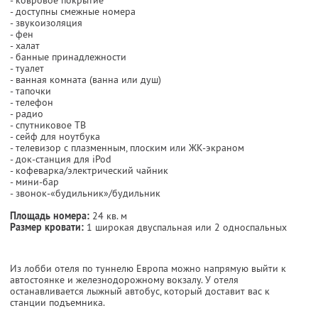
- доступны смежные номера
- звукоизоляция
- фен
- халат
- банные принадлежности
- туалет
- ванная комната (ванна или душ)
- тапочки
- телефон
- радио
- спутниковое ТВ
- сейф для ноутбука
- телевизор с плазменным, плоским или ЖК-экраном
- док-станция для iPod
- кофеварка/электрический чайник
- мини-бар
- звонок-«будильник»/будильник
Площадь номера:
24 кв. м
Размер кровати:
1 широкая двуспальная или 2 односпальных
Из лобби отеля по туннелю Европа можно напрямую выйти к
автостоянке и железнодорожному вокзалу. У отеля
останавливается лыжный автобус, который доставит вас к
станции подъемника.