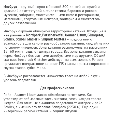
Инсбрук
– крупный город с богатой 800-летней историей и
красивой архитектурой в стиле готики, барокко и рококо,
музеями, соборами, многочисленными кафе и ресторанами,
магазинами, спортивным центром, зоопарком и множеством
других развлечений.
Инсбрук окружен обширной территорией катания. Входящие в
нее районы –
Nordpark, Patscherkofel, Axamer Lizum, Glungezer,
Schlick, Stubai Glacier и Skipark Mutters
– предоставляют
возможность для самого разнообразного катания, каждый из них
по-своему интересен. Зоны катания расположены на расстоянии
15–60 минут езды от центра города. Все зоны катания связаны
через Инсбрук бесплатными автобусными маршрутами. Общий
ски-пасс Innsbruck Gletcher действует на всех склонах. Регион
предлагает внетрассовое катание, FIS-трассы, трассы скоростного
спуска этапов кубка Мира.
В Инсбруке располагается множество трасс на любой вкус и
уровень подготовки.
Для профессионалов
Район Axamer Lizum давно облюбован экспертами. Как
утверждают побывавшие здесь знатоки, почти каждая трасса –
шедевр. Для опытных лыжников представляет интерес и район
Schlick, а именно его перевал Sennjoch (2230 м). Еще один
интересный регион катания – ледник Штубай.