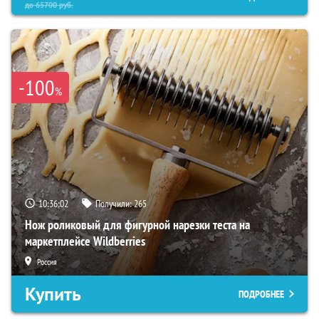
до
65700
руб.
-100
%
10:36:00
Получили:
265
Нож роликовый для фигурной нарезки теста на
маркетплейсе Wildberries
Россия
Купить
ПОДРОБНЕЕ