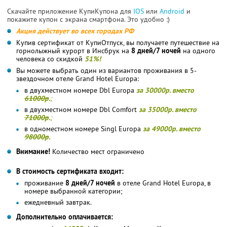
Скачайте приложение КупиКупона для
IOS
или
Android
и
покажите купон с экрана смартфона. Это удобно :)
Акция действует во всех городах РФ
Купив сертификат от КупиОтпуск, вы получаете путешествие на
горнолыжный курорт в Инсбрук на
8 дней/7 ночей
на одного
человека со скидкой
51%!
Вы можете выбрать один из вариантов проживания в 5-
звездочном отеле Grand Hotel Europa:
в двухместном номере Dbl Europa
за 30000р. вместо
61000р
.
;
в двухместном номере Dbl Comfort
за 35000р. вместо
71000р
.
;
в одноместном номере Singl Europa
за 49000р. вместо
98000р
.
Внимание!
Количество мест ограничено
В стоимость сертификата входит:
проживание
8 дней/7 ночей
в отеле Grand Hotel Europa, в
номере выбранной категории;
ежедневный завтрак.
Дополнительно оплачивается: