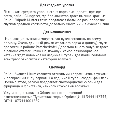
Для среднего уровня
Лыжникам среднего уровня стоит порекомендовать, прежде
всего, район Glungezer, где большинство трасс именно красные.
Район Skipark Mutters тоже предлагает большое разнообразие
спусков средней сложности, довольно много их и в Axamer Lizum.
Для начинающих
Начинающие лыжники могут смело путешествовать по всему
региону. Очень длинный (почти от самого верха и донизу) спуск
проложен в районе Patscherkofel. Довольно много голубых трасс
в районе Axamer Lizum. Но, пожалуй, самое разнообразное
катание ждет новичков на леднике Штубай, где почти половина
всех трасс относится к категории голубых.
Сноуборд
Район Axamer Lizum славится отличными «овражными» спусками
и прекрасным сноу-парком. На леднике Штубай создан фан-парк.
Помимо этого, регион предлагает сноубордистам склоны для
фрирайда и фристайла, немного спусков «в елочках».
Услуги предоставляет: Общество с ограниченной
ответственностью "Туристская фирма Орбита",
ИНН 3444142355
,
ОГРН 1073444001289