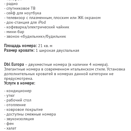
- радио
- спутниковое ТВ
- сейф для ноутбука
- телевизор с плазменным, плоским или ЖК-экраном
- док-станция для iPod
- кофеварка/электрический чайник
- мини-бар
- звонок-«будильник»/будильник
Площадь номера:
21 кв. м
Размер кровати:
1 широкая двуспальная
Dbl Europa
– двухместные номера (в наличии 4 номера).
Элегантные номера в современном итальянском стиле. Установка
дополнительных кроватей в номерах данной категории не
предусмотрена.
Услуги в номере:
- кондиционер
- утюг
- рабочий стол
- отопление
- ковровое покрытие
- доступны смежные номера
- звукоизоляция
- фен
- халат