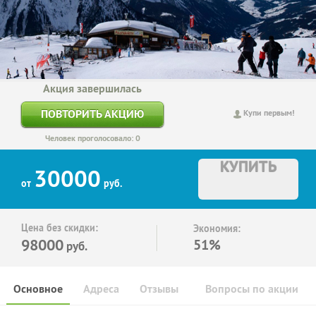
Акция завершилась
ПОВТОРИТЬ АКЦИЮ
Купи первым!
Человек проголосовало: 0
КУПИТЬ
30000
от
руб.
Цена без скидки:
Экономия:
98000
51%
руб.
Основное
Адреса
Отзывы
Вопросы по акции