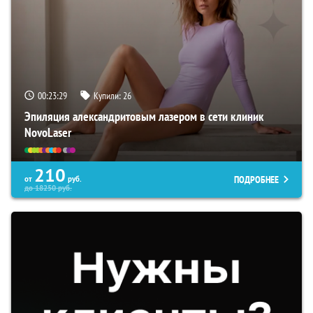
00:23:28
Купили:
26
Эпиляция александритовым лазером в сети клиник
NovoLaser
210
ПОДРОБНЕЕ
от
руб.
до
18250
руб.