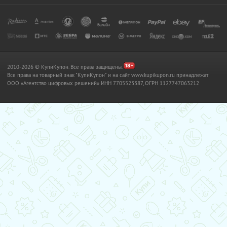
2010-2026 © КупиКупон. Все права защищены.
Все права на товарный знак "КупиКупон" и на сайт www.kupikupon.ru принадлежат
OOO «Агентство цифровых решений» ИНН 7705523387, ОГРН 1127747063212