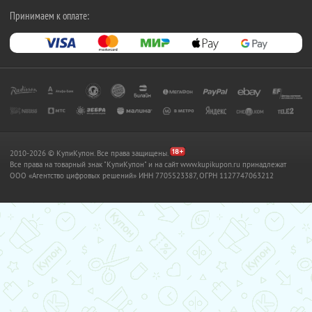
Принимаем к оплате:
2010-2026 © КупиКупон. Все права защищены.
Все права на товарный знак "КупиКупон" и на сайт www.kupikupon.ru принадлежат
OOO «Агентство цифровых решений» ИНН 7705523387, ОГРН 1127747063212