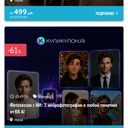
Россия
499
ПОДРОБНЕЕ
от
руб.
до
6400
руб.
-61
%
03:49:13
Купили:
81
Фотосессия с ИИ: 3 нейрофотографии в любой тематике
от KK AI
Россия