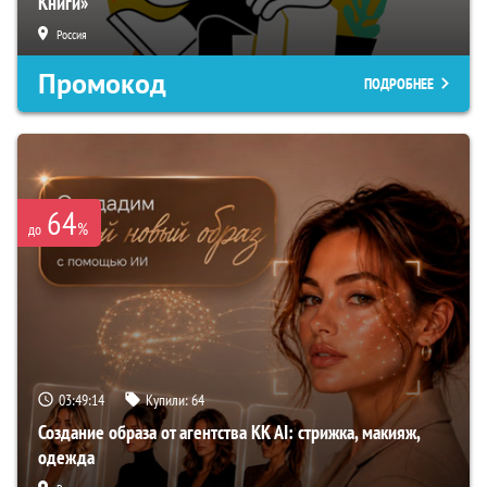
Книги»
Россия
Промокод
ПОДРОБНЕЕ
64
%
до
03:49:13
Купили:
64
Создание образа от агентства KK AI: стрижка, макияж,
одежда