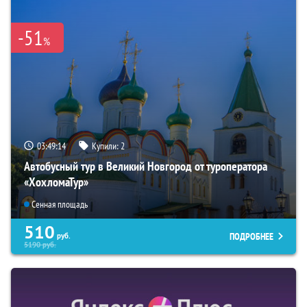
-51
%
03:49:13
Купили:
2
Автобусный тур в Великий Новгород от туроператора
«ХохломаТур»
Сенная площадь
510
ПОДРОБНЕЕ
руб.
5190
руб.