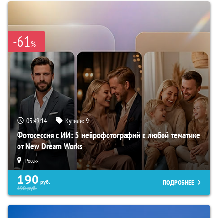
-61
%
03:49:13
Купили:
9
Фотосессия с ИИ: 5 нейрофотографий в любой тематике
от New Dream Works
Россия
190
ПОДРОБНЕЕ
руб.
490
руб.