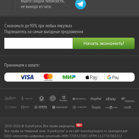
Ищите скидки поблизости,
не выходя из чата:
Сэкономьте до 90% при любых покупках
Подпишитесь на самые выгодные предложения
Принимаем к оплате:
2010-2026 © КупиКупон. Все права защищены.
Все права на товарный знак "КупиКупон" и на сайт www.kupikupon.ru принадлежат
OOO «Агентство цифровых решений» ИНН 7705523387, ОГРН 1127747063212