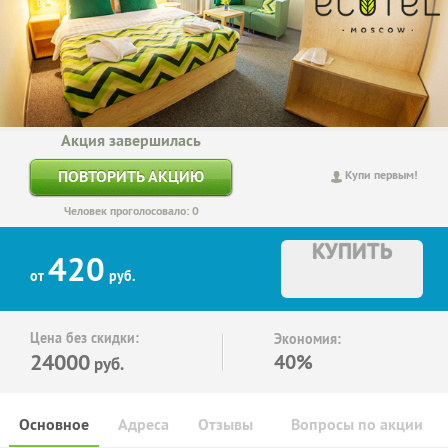
Акция завершилась
ПОВТОРИТЬ АКЦИЮ
Купи первым!
Человек проголосовало: 0
КУПИТЬ
420
от
руб.
Цена без скидки:
Экономия:
24000
40%
руб.
Основное
Адреса
Отзывы
Вопросы по акции