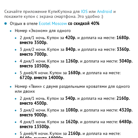
Скачайте приложение КупиКупона для
IOS
или
Android
и
покажите купон с экрана смартфона. Это удобно :)
Отдых в отеле
Ecotel Moscow
со скидкой 40%
Номер «Эконом» для одного
2 дня/1 ночь. Купон за
420р.
и доплата на месте:
1680р.
вместо 3500р.
3 дня/2 ночи. Купон за
840р.
и доплата на месте:
3360р.
вместо 7000р.
4 дня/3 ночи. Купон за
1260р.
и доплата на месте:
5040р.
вместо 10500р.
5 дней/4 ночи. Купон за
1680р.
и доплата на месте:
6720р. вместо 14000р.
Номер «Твин» с двумя раздельными кроватями для одного
или двоих
2 дня/1 ночь. Купон за
540р.
и доплата на месте:
2160р.
вместо 4500р.
3 дня/2 ночи. Купон за
1080р.
и доплата на месте:
4320р.
вместо 9000р.
4 дня/3 ночи. Купон за
1620р.
и доплата на месте:
6480р.
вместо 13500р.
5 дней/4 ночи. Купон за
2160р.
и доплата на месте: