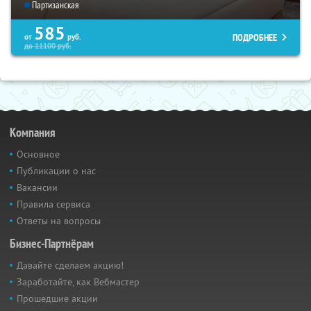
Партизанская
585
ПОДРОБНЕЕ
от
руб.
до
11100
руб.
Компания
Основное
Публикации о нас
Вакансии
Правила сервиса
Ответы на вопросы
Бизнес-Партнёрам
Давайте сделаем акцию!
Заработайте, как Вебмастер
Прошедшие акции