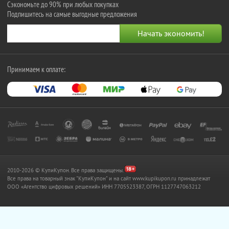
Сэкономьте до 90% при любых покупках
Подпишитесь на самые выгодные предложения
Принимаем к оплате:
2010-2026 © КупиКупон. Все права защищены.
Все права на товарный знак "КупиКупон" и на сайт www.kupikupon.ru принадлежат
OOO «Агентство цифровых решений» ИНН 7705523387, ОГРН 1127747063212