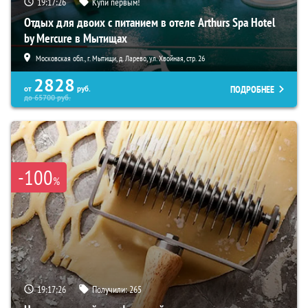
19:17:25
Купи первым!
Отдых для двоих с питанием в отеле Arthurs Spa Hotel
by Mercure в Мытищах
Московская обл., г. Мытищи, д. Ларево, ул. Хвойная, стр. 26
2828
ПОДРОБНЕЕ
от
руб.
до
65700
руб.
-100
%
19:17:25
Получили:
265