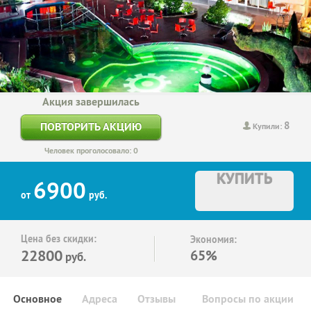
Акция завершилась
8
ПОВТОРИТЬ АКЦИЮ
Купили:
Человек проголосовало: 0
КУПИТЬ
6900
от
руб.
Цена без скидки:
Экономия:
22800
65%
руб.
Основное
Адреса
Отзывы
Вопросы по акции