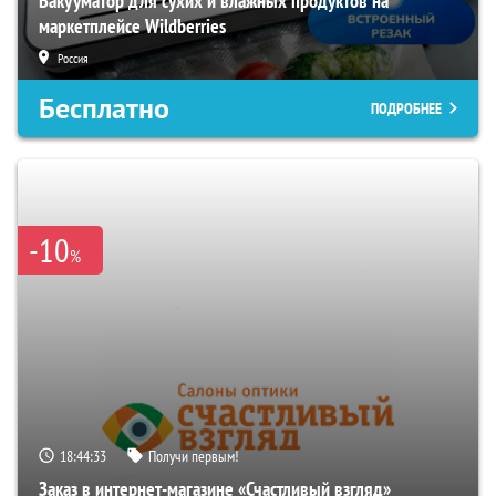
Вакууматор для сухих и влажных продуктов на
маркетплейсе Wildberries
Россия
Бесплатно
ПОДРОБНЕЕ
-10
%
18:44:32
Получи первым!
Заказ в интернет-магазине «Счастливый взгляд»