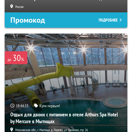
Россия
Промокод
ПОДРОБНЕЕ
30
%
до
18:44:32
Купи первым!
Отдых для двоих с питанием в отеле Arthurs Spa Hotel
by Mercure в Мытищах
Московская обл., г. Мытищи, д. Ларево, ул. Хвойная, стр. 26