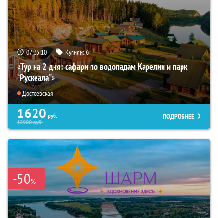
07:35:09
Купили:
6
«Тур на 2 дня: сафари по водопадам Карелии и парк
“Рускеала"»
Достоевская
1620
ПОДРОБНЕЕ
руб.
12900
руб.
-50
%