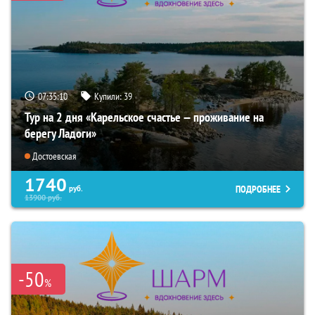
07:35:09
Купили:
39
Тур на 2 дня «Карельское счастье — проживание на
берегу Ладоги»
Достоевская
1740
ПОДРОБНЕЕ
руб.
13900
руб.
-50
%