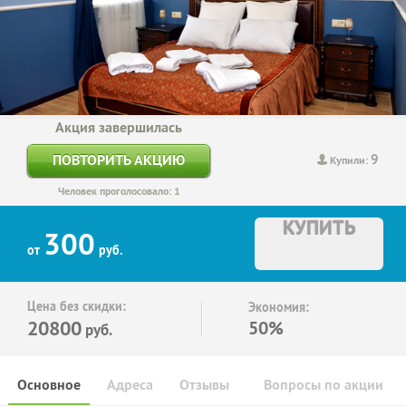
Акция завершилась
9
ПОВТОРИТЬ АКЦИЮ
Купили:
Человек проголосовало: 1
КУПИТЬ
300
от
руб.
Цена без скидки:
Экономия:
20800
50%
руб.
Основное
Адреса
Отзывы
Вопросы по акции