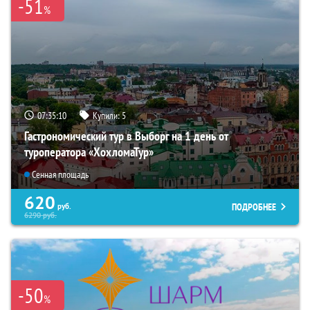
-51
%
07:35:09
Купили:
5
Гастрономический тур в Выборг на 1 день от
туроператора «ХохломаТур»
Сенная площадь
620
ПОДРОБНЕЕ
руб.
6290
руб.
-50
%