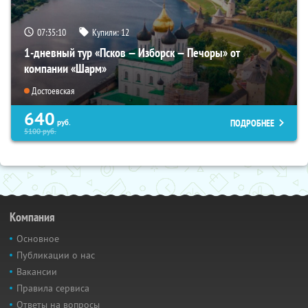
07:35:09
Купили:
12
1-дневный тур «Псков — Изборск — Печоры» от
компании «Шарм»
Достоевская
640
ПОДРОБНЕЕ
руб.
5100
руб.
Компания
Основное
Публикации о нас
Вакансии
Правила сервиса
Ответы на вопросы