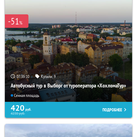
-51
%
07:35:09
Купили:
9
Автобусный тур в Выборг от туроператора «ХохломаТур»
Сенная площадь
420
ПОДРОБНЕЕ
руб.
4230
руб.