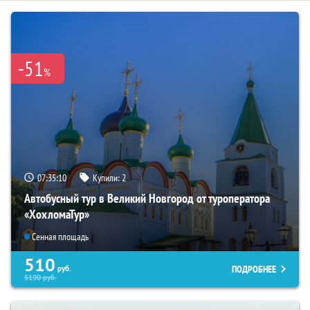
-51
%
07:35:09
Купили:
2
Автобусный тур в Великий Новгород от туроператора
«ХохломаТур»
Сенная площадь
510
ПОДРОБНЕЕ
руб.
5190
руб.