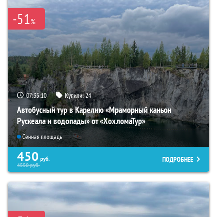
-51
%
07:35:09
Купили:
24
Автобусный тур в Карелию «Мраморный каньон
Рускеала и водопады» от «ХохломаТур»
Сенная площадь
450
ПОДРОБНЕЕ
руб.
4550
руб.