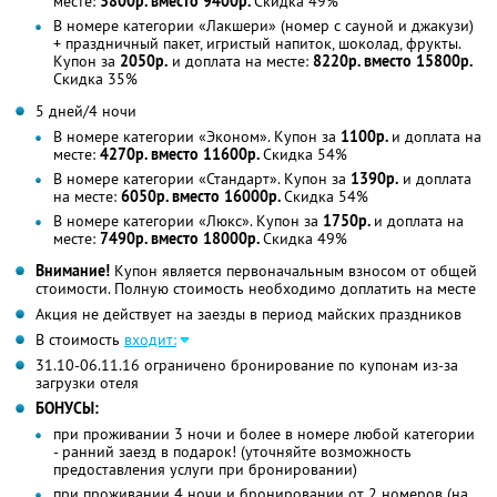
месте:
3800р. вместо 9400р.
Скидка 49%
В номере категории «Лакшери» (номер с сауной и джакузи)
+ праздничный пакет, игристый напиток, шоколад, фрукты.
Купон за
2050р.
и доплата на месте:
8220р. вместо 15800р.
Скидка 35%
5 дней/4 ночи
В номере категории «Эконом». Купон за
1100р.
и доплата на
месте:
4270р. вместо 11600р.
Скидка 54%
В номере категории «Стандарт». Купон за
1390р.
и доплата
на месте:
6050р. вместо 16000р.
Скидка 54%
В номере категории «Люкс». Купон за
1750р.
и доплата на
месте:
7490р. вместо 18000р.
Скидка 49%
Внимание!
Купон является первоначальным взносом от общей
стоимости. Полную стоимость необходимо доплатить на месте
Акция не действует на заезды в период майских праздников
В стоимость
входит:
31.10-06.11.16 ограничено бронирование по купонам из-за
загрузки отеля
БОНУСЫ:
при проживании 3 ночи и более в номере любой категории
- ранний заезд в подарок! (уточняйте возможность
предоставления услуги при бронировании)
при проживании 4 ночи и бронировании от 2 номеров (на