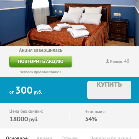
Акция завершилась
45
ПОВТОРИТЬ АКЦИЮ
Купили:
Человек проголосовало: 1
КУПИТЬ
300
от
руб.
Цена без скидки:
Экономия:
18000
54%
руб.
Основное
Адреса
Отзывы
Вопросы по акции