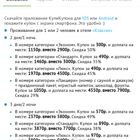
Скачайте приложение КупиКупона для
IOS
или
Android
и
покажите купон с экрана смартфона. Это удобно :)
Проживание для 1 или 2 человек в отеле
«Классик»
2 дня/1 ночь
В номере категории «Эконом». Купон за
300р.
и доплата на
месте:
1150р. вместо 2900р.
Скидка 50%
В номере категории «Стандарт». Купон за
490р.
и доплата
на месте:
1460р. вместо 3000р.
Скидка 35%
В номере категории «Люкс». Купон за
490р.
и доплата на
месте:
1970р. вместо 4500р.
Скидка 45%
В номере категории «Лакшери» (номер с сауной и джакузи)
+ праздничный пакет, игристый напиток, шоколад, фрукты.
Купон за
1050р.
и доплата на месте:
4550р. вместо 7900р.
Скидка 29%
3 дня/2 ночи
В номере категории «Эконом». Купон за
570р.
и доплата на
месте:
2370р. вместо 5800р.
Скидка 49%
В номере категории «Стандарт». Купон за
890р.
и доплата
на месте:
3870р. вместо 7700р.
Скидка 38%
В номере категории «Люкс». Купон за
970р.
и доплата на