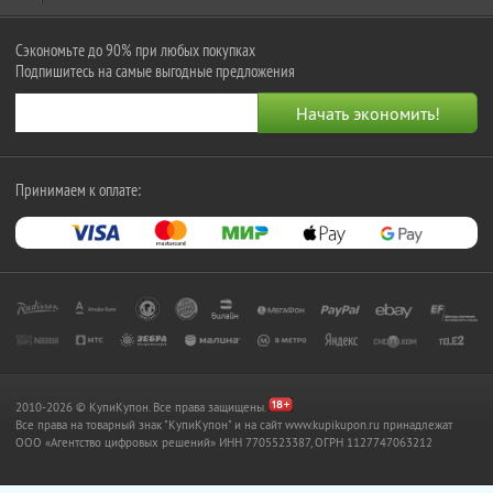
Сэкономьте до 90% при любых покупках
Подпишитесь на самые выгодные предложения
Принимаем к оплате:
2010-2026 © КупиКупон. Все права защищены.
Все права на товарный знак "КупиКупон" и на сайт www.kupikupon.ru принадлежат
OOO «Агентство цифровых решений» ИНН 7705523387, ОГРН 1127747063212