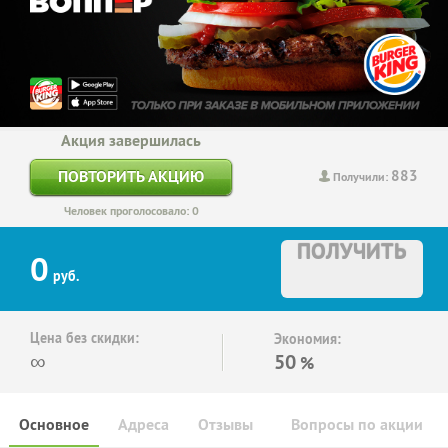
Акция завершилась
883
ПОВТОРИТЬ АКЦИЮ
Получили:
Человек проголосовало: 0
ПОЛУЧИТЬ
0
руб.
Цена без скидки:
Экономия:
∞
50
%
Основное
Адреса
Отзывы
Вопросы по акции