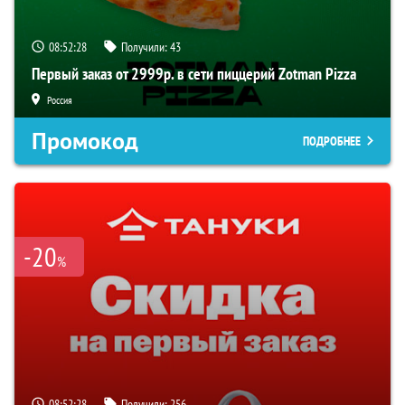
08:52:27
Получили:
43
Первый заказ от 2999р. в сети пиццерий Zotman Pizza
Россия
Промокод
ПОДРОБНЕЕ
-20
%
08:52:27
Получили:
256