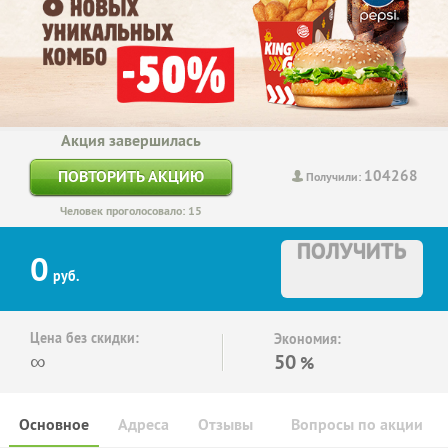
Акция завершилась
104268
ПОВТОРИТЬ АКЦИЮ
Получили:
Человек проголосовало: 15
ПОЛУЧИТЬ
0
руб.
Цена без скидки:
Экономия:
∞
50
%
Основное
Адреса
Отзывы
Вопросы по акции