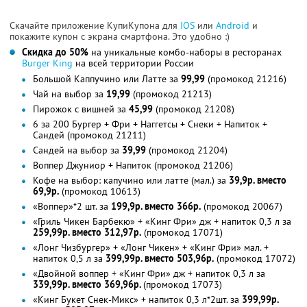
Скачайте приложение КупиКупона для
IOS
или
Android
и
покажите купон с экрана смартфона. Это удобно :)
Скидка до 50%
на уникальные комбо-наборы в ресторанах
Burger King
на всей территории России
Большой Каппучино или Латте за
99,99
(промокод 21216)
Чай на выбор за
19,99
(промокод 21213)
Пирожок с вишней за
45,99
(промокод 21208)
6 за 200 Бургер + Фри + Наггетсы + Снеки + Напиток +
Сандей (промокод 21211)
Сандей на выбор за
39,99
(промокод 21204)
Воппер Джуниор + Напиток (промокод 21206)
Кофе на выбор: капучино или латте (мал.) за
39,9р. вместо
69,9р.
(промокод 10613)
«Воппер»*2 шт. за
199,9р. вместо 366р.
(промокод 20067)
«Гриль Чикен Барбекю» + «Кинг Фри» дж + напиток 0,3 л за
259,99р. вместо 312,97р.
(промокод 17071)
«Лонг Чизбургер» + «Лонг Чикен» + «Кинг Фри» мал. +
напиток 0,5 л за
399,99р. вместо 503,96р.
(промокод 17072)
«Двойной воппер + «Кинг Фри» дж + напиток 0,3 л за
339,99р. вместо 369,96р.
(промокод 17073)
«Кинг Букет Снек-Микс» + напиток 0,3 л*2шт. за
399,99р.