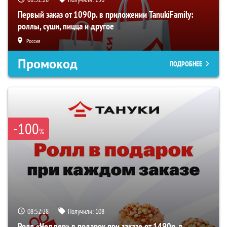
Первый заказ от 1090р. в приложении TanukiFamily:
роллы, суши, пицца и другое
Россия
Промокод
ПОДРОБНЕЕ
-100
%
08:52:27
Получили:
108
Ролл «Чеддер» в подарок при заказе от 1490р. в