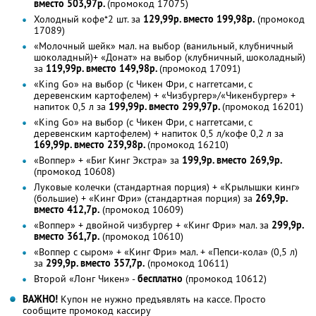
вместо 503,97р.
(промокод 17075)
Холодный кофе*2 шт. за
129,99р. вместо 199,98р.
(промокод
17089)
«Молочный шейк» мал. на выбор (ванильный, клубничный
шоколадный)+ «Донат» на выбор (клубничный, шоколадный)
за
119,99р. вместо 149,98р.
(промокод 17091)
«King Go» на выбор (с Чикен Фри, с наггетсами, с
деревенским картофелем) + «Чизбургер»/«Чикенбургер» +
напиток 0,5 л за
199,99р. вместо 299,97р.
(промокод 16201)
«King Go» на выбор (с Чикен Фри, с наггетсами, с
деревенским картофелем) + напиток 0,5 л/кофе 0,2 л за
169,99р. вместо 239,98р.
(промокод 16210)
«Воппер» + «Биг Кинг Экстра» за
199,9р. вместо 269,9р.
(промокод 10608)
Луковые колечки (стандартная порция) + «Крылышки кинг»
(большие) + «Кинг Фри» (стандартная порция) за
269,9р.
вместо 412,7р.
(промокод 10609)
«Воппер» + двойной чизбургер + «Кинг Фри» мал. за
299,9р.
вместо 361,7р.
(промокод 10610)
«Воппер с сыром» + «Кинг Фри» мал. + «Пепси-кола» (0,5 л)
за
299,9р. вместо 357,7р.
(промокод 10611)
Второй «Лонг Чикен» -
бесплатно
(промокод 10612)
ВАЖНО!
Купон не нужно предъявлять на кассе. Просто
сообщите промокод кассиру