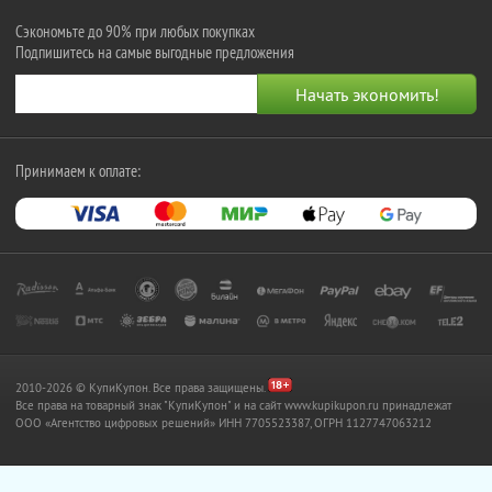
Сэкономьте до 90% при любых покупках
Подпишитесь на самые выгодные предложения
Принимаем к оплате:
2010-2026 © КупиКупон. Все права защищены.
Все права на товарный знак "КупиКупон" и на сайт www.kupikupon.ru принадлежат
OOO «Агентство цифровых решений» ИНН 7705523387, ОГРН 1127747063212