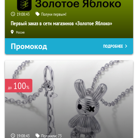
19:08:42
Получи первым!
Первый заказ в сети магазинов «Золотое Яблоко»
Россия
Промокод
ПОДРОБНЕЕ
100
%
до
19:08:42
Получили:
73