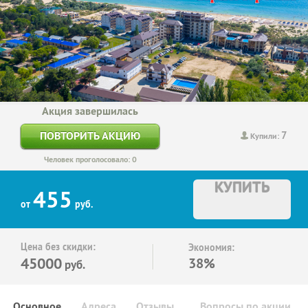
Акция завершилась
7
ПОВТОРИТЬ АКЦИЮ
Купили:
Человек проголосовало: 0
КУПИТЬ
455
от
руб.
Цена без скидки:
Экономия:
45000
38%
руб.
Основное
Адреса
Отзывы
Вопросы по акции