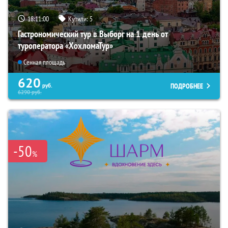
18:10:58
Купили:
5
Гастрономический тур в Выборг на 1 день от
туроператора «ХохломаТур»
Сенная площадь
620
ПОДРОБНЕЕ
руб.
6290
руб.
-50
%