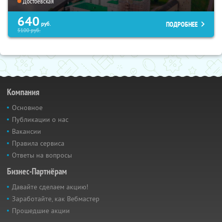
Достоевская
640
ПОДРОБНЕЕ
руб.
5100
руб.
Компания
Основное
Публикации о нас
Вакансии
Правила сервиса
Ответы на вопросы
Бизнес-Партнёрам
Давайте сделаем акцию!
Заработайте, как Вебмастер
Прошедшие акции