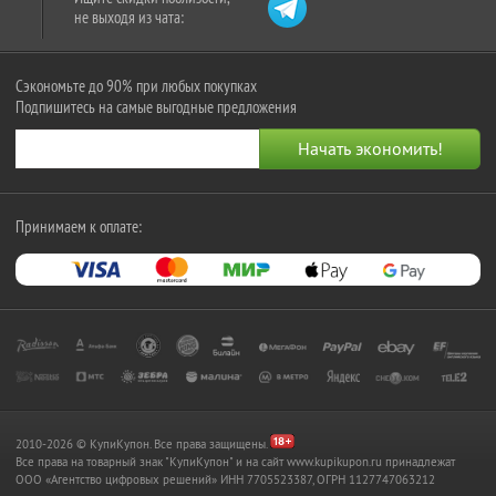
не выходя из чата:
Сэкономьте до 90% при любых покупках
Подпишитесь на самые выгодные предложения
Принимаем к оплате:
2010-2026 © КупиКупон. Все права защищены.
Все права на товарный знак "КупиКупон" и на сайт www.kupikupon.ru принадлежат
OOO «Агентство цифровых решений» ИНН 7705523387, ОГРН 1127747063212