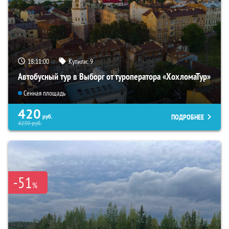
18:10:58
Купили:
9
Автобусный тур в Выборг от туроператора «ХохломаТур»
Сенная площадь
420
ПОДРОБНЕЕ
руб.
4230
руб.
-51
%