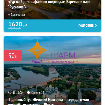
«Тур на 2 дня: сафари по водопадам Карелии и парк
“Рускеала"»
Достоевская
1620
ПОДРОБНЕЕ
руб.
12900
руб.
-50
%
18:10:58
Купили:
22
1-дневный тур «Великий Новгород — сердце земли
русской» от компании «Шарм»