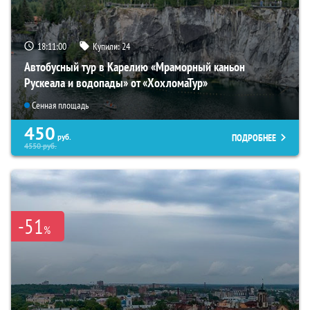
18:10:58
Купили:
24
Автобусный тур в Карелию «Мраморный каньон
Рускеала и водопады» от «ХохломаТур»
Сенная площадь
450
ПОДРОБНЕЕ
руб.
4550
руб.
-51
%