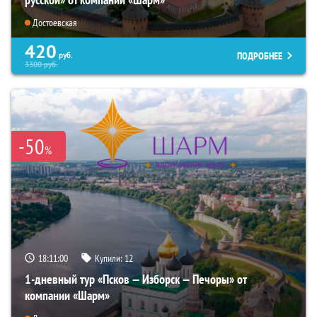
Достоевская
420
ПОДРОБНЕЕ
руб.
3300
руб.
-50
%
18:10:58
Купили:
12
1-дневный тур «Псков — Изборск — Печоры» от
компании «Шарм»