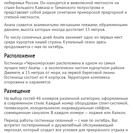
побережья России. Он находится в живописной местности на
стыке Большого Кавказа и Таманского полуострова и
представляет собой редкое сочетание приморской предгорной и
степной местности.
Анапа славится знаменитыми песчаными пляжами, обрамленными
дюнами, высота которых иногда достигает 15 метров.
По числу солнечных дней Анапа занимает одно из первых мест
среди курортов нашей страны. Купальный сезон здесь
продолжается с мая по октябрь.
Расположение
Гостиница «Черноморская» расположена в одном из самых
лучших мест Анапы — в экологически чистом курортном районе
Джемете, в 15 метрах от моря, на первой береговой линии.
Гостиница состоит из 4 корпусов. Территория комплекса
огорожена и охраняется.
Размещение
На выбор гостей 46 номеров различной категории, оформленных
в современном стиле. Каждый номер оборудован сплит-системой,
телевизором, холодильником, индивидуальным сейфом,
совмещенным санузлом. В каждом номере — лоджия или балкон.
Период работы гостиницы сезонный — с мая по октябрь. Вас
встретит гостеприимный и дружелюбный обслуживающий
персонал, который создаст все условия для прекрасного отдыха и