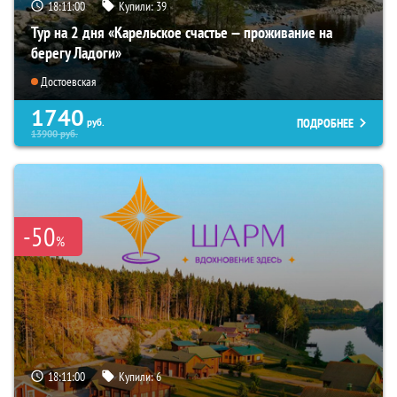
18:10:58
Купили:
39
Тур на 2 дня «Карельское счастье — проживание на
берегу Ладоги»
Достоевская
1740
ПОДРОБНЕЕ
руб.
13900
руб.
-50
%
18:10:58
Купили:
6