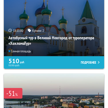
18:10:58
Купили:
2
Автобусный тур в Великий Новгород от туроператора
«ХохломаТур»
Сенная площадь
510
ПОДРОБНЕЕ
руб.
5190
руб.
-51
%