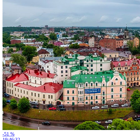
-51
%
19:46:30