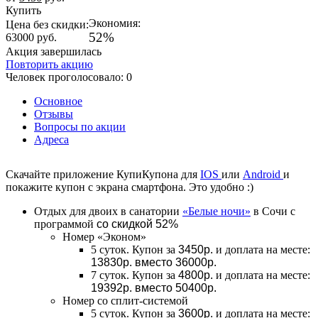
Купить
Экономия:
Цена без скидки:
52%
63000
руб.
Акция завершилась
Повторить акцию
Человек проголосовало: 0
Основное
Отзывы
Вопросы по акции
Адреса
Скачайте приложение КупиКупона для
IOS
или
Android
и
покажите купон с экрана смартфона. Это удобно :)
Отдых для двоих в санатории
«Белые ночи»
в Сочи с
программой
со скидкой 52%
Номер «Эконом»
5 суток. Купон за
3450р.
и доплата на месте:
13830р. вместо 36000р.
7 суток. Купон за
4800р.
и доплата на месте:
19392р. вместо 50400р.
Номер со сплит-системой
5 суток. Купон за
3600р.
и доплата на месте: