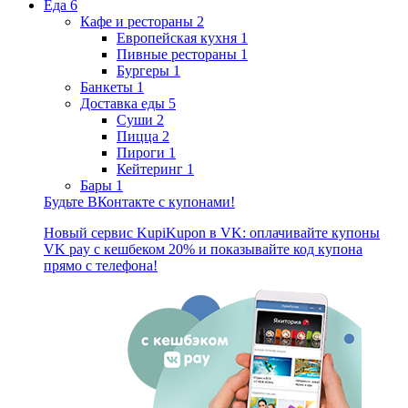
Еда
6
Кафе и рестораны
2
Европейская кухня
1
Пивные рестораны
1
Бургеры
1
Банкеты
1
Доставка еды
5
Суши
2
Пицца
2
Пироги
1
Кейтеринг
1
Бары
1
Будьте ВКонтакте с купонами!
Новый сервис KupiKupon в VK: оплачивайте купоны
VK pay с кешбеком 20% и показывайте код купона
прямо с телефона!