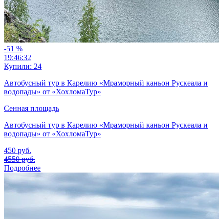
-51
%
19:46:30
Купили:
24
Автобусный тур в Карелию «Мраморный каньон Рускеала и
водопады» от «ХохломаТур»
Сенная площадь
Автобусный тур в Карелию «Мраморный каньон Рускеала и
водопады» от «ХохломаТур»
450
руб.
4550
руб.
Подробнее