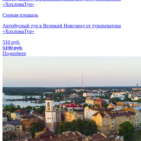
«ХохломаТур»
Сенная площадь
Автобусный тур в Великий Новгород от туроператора
«ХохломаТур»
510
руб.
5190
руб.
Подробнее