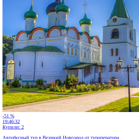
-51
%
19:46:30
Купили:
2
Автобусный тур в Великий Новгород от туроператора