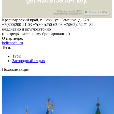
get RasterJS API key.
Работает на API 2ГИС
Открыть в 2ГИС
Лицензионное соглашение
Краснодарский край, г. Сочи, ул. Семашко, д. 37А
+7(800)200-21-03 +7(800)250-63-93 +7(862)252-71-82
ежедневно и круглосуточно
(по предварительному бронированию)
О партнере:
belienochi.ru
Теги:
Туры
Загородный отдых
Похожие акции: