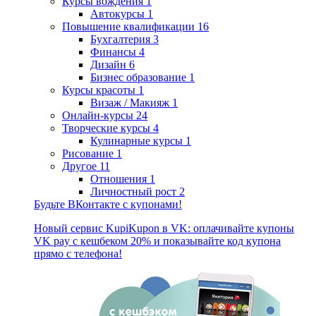
Курсы вождения
1
Автокурсы
1
Повышение квалификации
16
Бухгалтерия
3
Финансы
4
Дизайн
6
Бизнес образование
1
Курсы красоты
1
Визаж / Макияж
1
Онлайн-курсы
24
Творческие курсы
4
Кулинарные курсы
1
Рисование
1
Другое
11
Отношения
1
Личностный рост
2
Будьте ВКонтакте с купонами!
Новый сервис KupiKupon в VK: оплачивайте купоны
VK pay с кешбеком 20% и показывайте код купона
прямо с телефона!