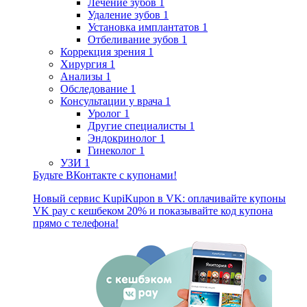
Лечение зубов
1
Удаление зубов
1
Установка имплантатов
1
Отбеливание зубов
1
Коррекция зрения
1
Хирургия
1
Анализы
1
Обследование
1
Консультации у врача
1
Уролог
1
Другие специалисты
1
Эндокринолог
1
Гинеколог
1
УЗИ
1
Будьте ВКонтакте с купонами!
Новый сервис KupiKupon в VK: оплачивайте купоны
VK pay с кешбеком 20% и показывайте код купона
прямо с телефона!