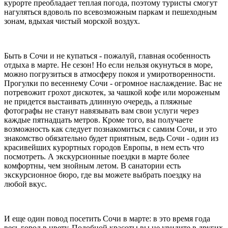
курорте преобладает теплая погода, поэтому туристы смогут
нагуляться вдоволь по всевозможным паркам и пешеходным
зонам, вдыхая чистый морской воздух.
Быть в Сочи и не купаться - пожалуй, главная особенность
отдыха в марте. Не сезон! Но если нельзя окунуться в море,
можно погрузиться в атмосферу покоя и умиротворенности.
Прогулки по весеннему Сочи - огромное наслаждение. Вас не
потревожит грохот дискотек, за чашкой кофе или мороженым
не придется выстаивать длинную очередь, а пляжные
фотографы не станут навязывать вам свои услуги через
каждые пятнадцать метров. Кроме того, вы получаете
возможность как следует познакомиться с самим Сочи, и это
знакомство обязательно будет приятным, ведь Сочи - один из
красивейших курортных городов Европы, в нем есть что
посмотреть. А экскурсионные поездки в марте более
комфортны, чем знойным летом. В санатории есть
экскурсионное бюро, где вы можете выбрать поездку на
любой вкус.
И еще один повод посетить Сочи в марте: в это время года
весь город в цвету. Подобной красоты вы не увидите в других