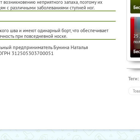
ет возникновению неприятного запаха, поэтому их
Бе
ям с различными заболеваниями ступней ног.
ого шва и имеют одинарный борт, что обеспечивает
25 
чность при повседневной носке.
по
льный предприниматель Бунина Наталья
Бе
 ОГРН 312505303700051
Теги:
Тов