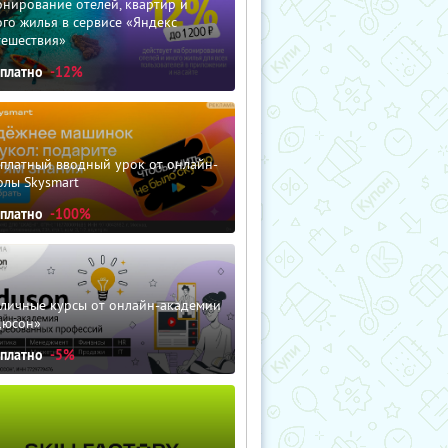
нирование отелей, квартир и
го жилья в сервисе «Яндекс
тешествия»
сплатно
-12%
сплатный вводный урок от онлайн-
олы Skysmart
сплатно
-100%
зличные курсы от онлайн-академии
дюсон»
сплатно
-5%