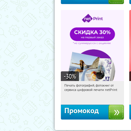
-30
%
Печать фотографий, фотокниг от
22:12:10
Получили:
4
сервиса цифровой печати netPrint
Россия
Промокод