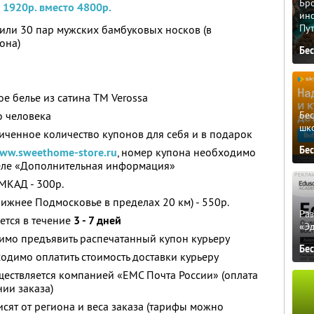
Бро
а 1920р. вместо 4800р.
ино
Пу
 или 30 пар мужских бамбуковых носков (в
она)
Бе
е белье из сатина ТМ Verossa
Бе
о человека
шк
ченное количество купонов для себя и в подарок
Бе
ww.sweethome-store.ru
, номер купона необходимо
деле «Дополнительная информация»
МКАД - 300р.
лижнее Подмосковье в пределах 20 км) - 550р.
Ра
ется в течение
3 - 7 дней
«Э
имо предъявить распечатанный купон курьеру
Бе
бходимо оплатить стоимость доставки курьеру
ществляется компанией «ЕМС Почта России» (оплата
ии заказа)
исят от региона и веса заказа (тарифы можно