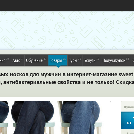
24
1
31
26
13
12
83
ния
Авто
Обучение
Товары
Туры
Услуги
ПолучиКупон
вых носков для мужчин в интернет-магазине sweet
 антибактериальные свойства и не только! Скидк
Купил
от
Цена