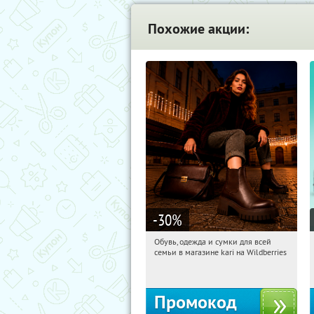
Похожие акции:
-30
%
Обувь, одежда и сумки для всей
22:12:10
Получили:
31
семьи в магазине kari на Wildberries
Россия
Промокод