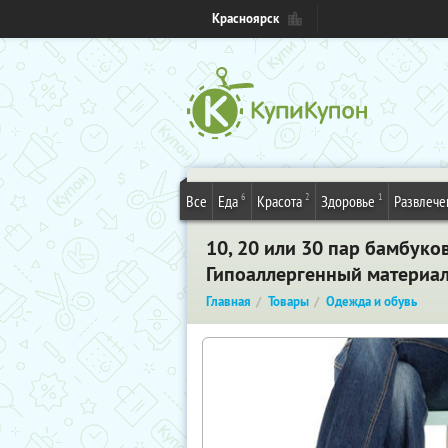
Красноярск
6
2
1
Все
Еда
Красота
Здоровье
Развлече
10, 20 или 30 пар бамбуко
Гипоаллергенный материал,
Главная
Товары
Одежда и обувь