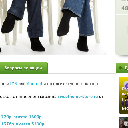
4
Вопросы по акции
Д
а для
IOS
или
Android
и покажите купон с экрана
Бро
пол
носков от интернет-магазина
sweethome-store.ru
от
Пу
Бе
 720р. вместо 1600р.
а 1376р. вместо 3200р.