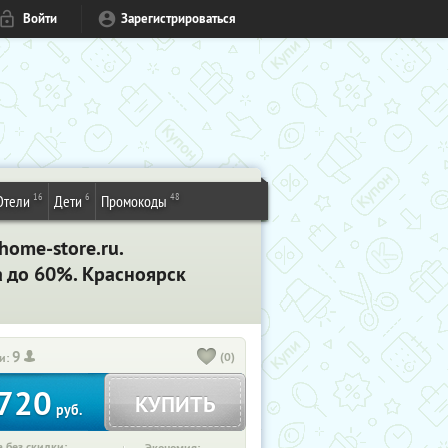
Войти
Зарегистрироваться
16
6
48
Отели
Дети
Промокоды
home-store.ru.
а до 60%. Красноярск
9
(0)
и:
720
КУПИТЬ
руб.
 без скидки: