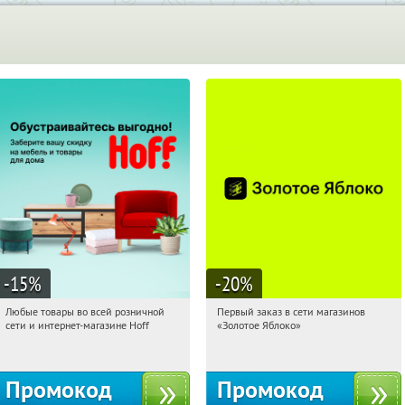
-15
%
-20
%
Любые товары во всей розничной
Первый заказ в сети магазинов
22:12:10
Получили:
83
22:12:10
Получи первым!
сети и интернет-магазине Hoff
«Золотое Яблоко»
Москва, 1-й Волоколамский проезд,
Россия
10с1
Промокод
Промокод