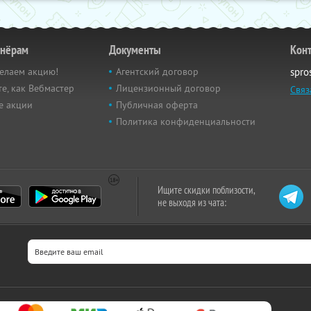
тнёрам
Документы
Кон
елаем акцию!
Агентский договор
spro
е, как Вебмастер
Лицензионный договор
Связ
е акции
Публичная оферта
Политика конфиденциальности
Ищите скидки поблизости,
не выходя из чата: