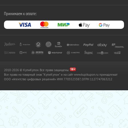
Принимаем к оплате:
2010-2026 © КупиКупон. Все права защищены.
Все права на товарный знак "КупиКупон" и на сайт www.kupikupon.ru принадлежат
OOO «Агентство цифровых решений» ИНН 7705523387, ОГРН 1127747063212