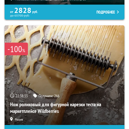
2828
ПОДРОБНЕЕ
от
руб.
до
65700
руб.
-100
%
22:38:31
Получили:
266
Нож роликовый для фигурной нарезки теста на
маркетплейсе Wildberries
Россия