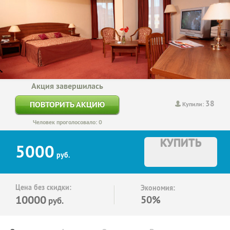
Акция завершилась
38
ПОВТОРИТЬ АКЦИЮ
Купили:
Человек проголосовало: 0
КУПИТЬ
5000
руб.
Цена без скидки:
Экономия:
10000
50%
руб.