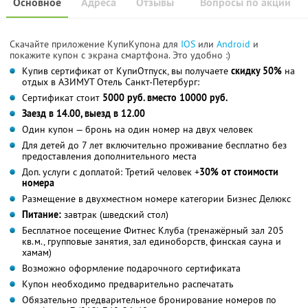
Основное
Адреса
Отзывы
Вопросы по акции
Скачайте приложение КупиКупона для
IOS
или
Android
и
покажите купон с экрана смартфона. Это удобно :)
Купив сертификат от КупиОтпуск, вы получаете
скидку 50%
на
отдых в АЗИМУТ Отель Санкт-Петербург:
Сертификат стоит
5000 руб. вместо 10000 руб.
Заезд в 14.00, выезд в 12.00
Один купон — бронь на один номер на двух человек
Для детей до 7 лет включительно проживание бесплатно без
предоставления дополнительного места
Доп. услуги с доплатой: Третий человек +
30% от стоимости
номера
Размещение в двухместном номере категории Бизнес Делюкс
Питание:
завтрак (шведский стол)
Бесплатное посещение Фитнес Клуба (тренажёрный зал 205
кв.м., групповые занятия, зал единоборств, финская сауна и
хамам)
Возможно оформление подарочного сертификата
Купон необходимо предварительно распечатать
Обязательно предварительное бронирование номеров по