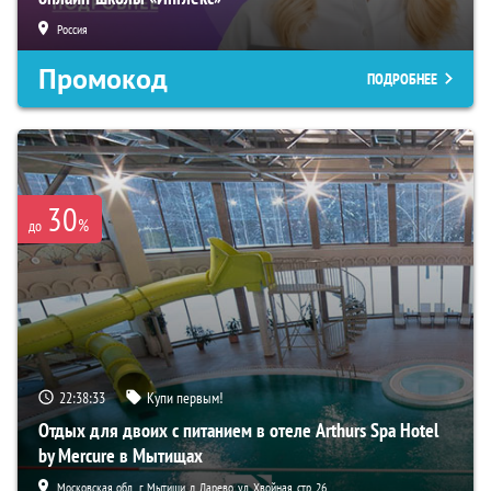
Россия
Промокод
ПОДРОБНЕЕ
30
%
до
22:38:31
Купи первым!
Отдых для двоих с питанием в отеле Arthurs Spa Hotel
by Mercure в Мытищах
Московская обл., г. Мытищи, д. Ларево, ул. Хвойная, стр. 26