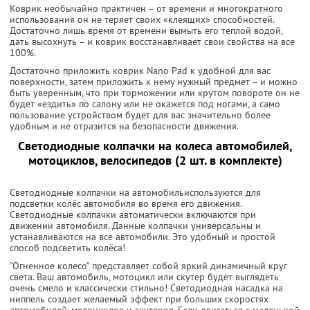
Коврик необычайно практичен – от времени и многократного
использования он не теряет своих «клеящих» способностей.
Достаточно лишь время от времени вымыть его теплой водой,
дать высохнуть – и коврик восстанавливает свои свойства на все
100%.
Достаточно приложить коврик Nano Pad к удобной для вас
поверхности, затем приложить к нему нужный предмет – и можно
быть уверенным, что при торможении или крутом повороте он не
будет «ездить» по салону или не окажется под ногами, а само
пользование устройством будет для вас значительно более
удобным и не отразится на безопасности движения.
Светодиодные колпачки на колеса автомобилей,
мотоциклов, велосипедов (2 шт. в комплекте)
Светодиодные колпачки на автомобильиспользуются для
подсветки колёс автомобиля во время его движения.
Светодиодные колпачки автоматически включаются при
движении автомобиля. Данные колпачки универсальны и
устанавливаются на все автомобили. Это удобный и простой
способ подсветить колёса!
"Огненное колесо" представляет собой яркий динамичный круг
света. Ваш автомобиль, мотоцикл или скутер будет выглядеть
очень смело и классически стильно! Светодиодная насадка на
ниппель создает желаемый эффект при больших скоростях
автомобилей, мотоциклов и скутеров. Если двигаться с маленькой