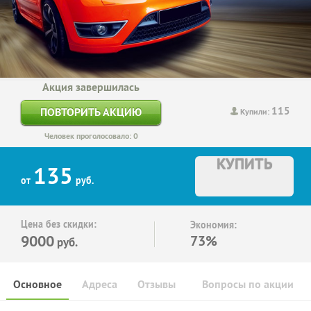
Акция завершилась
115
ПОВТОРИТЬ АКЦИЮ
Купили:
Человек проголосовало: 0
КУПИТЬ
135
от
руб.
Цена без скидки:
Экономия:
9000
73%
руб.
Основное
Адреса
Отзывы
Вопросы по акции