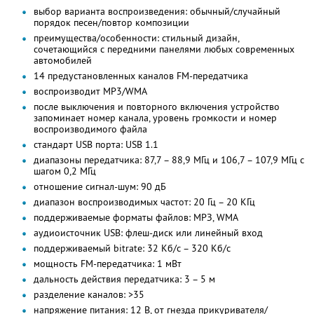
выбор варианта воспроизведения: обычный/случайный
порядок песен/повтор композиции
преимущества/особенности: стильный дизайн,
сочетающийся с передними панелями любых современных
автомобилей
14 предустановленных каналов FM-передатчика
воспроизводит MP3/WMA
после выключения и повторного включения устройство
запоминает номер канала, уровень громкости и номер
воспроизводимого файла
стандарт USB порта: USB 1.1
диапазоны передатчика: 87,7 – 88,9 МГц и 106,7 – 107,9 МГц с
шагом 0,2 МГц
отношение сигнал-шум: 90 дБ
диапазон воспроизводимых частот: 20 Гц – 20 КГц
поддерживаемые форматы файлов: МРЗ, WMA
аудиоисточник USB: флеш-диск или линейный вход
поддерживаемый bitrate: 32 Кб/с – 320 Кб/с
мощность FM-передатчика: 1 мВт
дальность действия передатчика: 3 – 5 м
разделение каналов: >35
напряжение питания: 12 В, от гнезда прикуривателя/