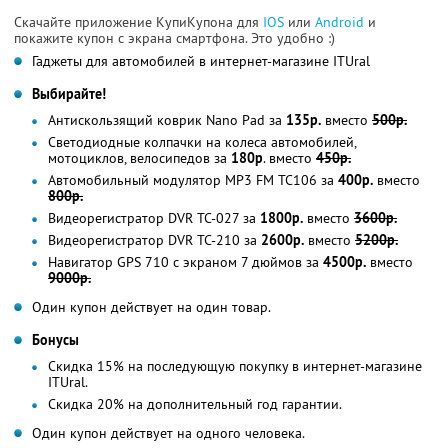
Скачайте приложение КупиКупона для
IOS
или
Android
и
покажите купон с экрана смартфона. Это удобно :)
Гаджеты для автомобилей в интернет-магазине ITUral
Выбирайте!
Антискользящий коврик Nano Pad за
135р.
вместо
500р.
Светодиодные колпачки на колеса автомобилей,
мотоциклов, велосипедов за
180р
. вместо
450р.
Автомобильный модулятор МР3 FM TC106 за
400р.
вместо
800р.
Видеорегистратор DVR ТС-027 за
1800р.
вместо
3600р.
Видеорегистратор DVR ТС-210 за
2600р.
вместо
5200р.
Навигатор GPS 710 с экраном 7 дюймов за
4500р.
вместо
9000р.
Один купон действует на один товар.
Бонусы
Скидка 15% на последующую покупку в интернет-магазине
ITUral.
Скидка 20% на дополнительный год гарантии.
Один купон действует на одного человека.