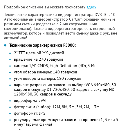
Подробное описание вы можете посмотреть
здесь
Технические характеристики видеорегистратора DVR ТС-210:
Автомобильный видеорегистратор CarCam оснащён ночным
режимом съемки (подсветка c 2-мя сверхмощными
светодиодами). Также в видеорегистраторе есть встроенный
аккумулятор, который позволяет вести съемку даже с рук, вне
автомобиля!
Технические характеристики F5000:
2" TFT цветной ЖК-дисплей
вращение на 270 градусов
камера: 1/4" CMOS, High-Definition (HD), 3 Мп
угол обзора камеры: 140 градусов
угол поворота камеры: 180 градусов
вариант разрешения записи на выбор: VGA 640x480, 30
кадров в секунду D1 720x480, 30 кадров в секунду HD
1280x980, 30 кадров в секунду
видеоформат: AVI
фоторежим (выбор): 12М, 8М, 5М, 3М, 2М, 1.3М
фотоформат: JPG
регулируемые промежутки записи по времени: 1, 3 или 5
минут (время файла)