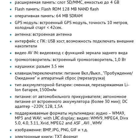
расширяемая память: слот SD/MMC, емкостью до 4 GB
Flash память: Flash ROM 128 MB NAND flash
оперативная память: 64 MB SDRAM
GPS модуль: встроенный GPS модуль, точность 10 метров,
холодный старт < 42сек.
антенна: встроенная антенна
интерфейс с ПК: USB хост, возможность подключать внешние
накопители
видео AV IN: видеовход с функцией зеркала заднего вида
громкоговоритель: встроенный громкоговоритель, 1,0 Вт
наушники: разъем 3.5 мм
клавиши/переключатели: питание Вкл./Выкл., "Пробуждение/
Ожидание" и аппаратный сброс (перезагрузка)
тип аккумуляторной батареи: сменная, перезаряжаемая Li-
Ion батарея, 1500мАч
питание: от автомобильного прикуривателя; автономное
питание от встроенного аккумулятора (более 30 мин); DC
адаптер ~220V, 12В, 1,5A
поддерживаемые форматы мультимедиа: аудио – WMA9,
MP3 and WAV; with LRC display; видео: WMV9, MPEG4, Divx
5.0, 4.0, 3.11, Xvid, MPEG2 and ASF , AVI , WMV
изображение: BMP, JPG, PNG, GIF и т.д.
электронные книги: TXT формат