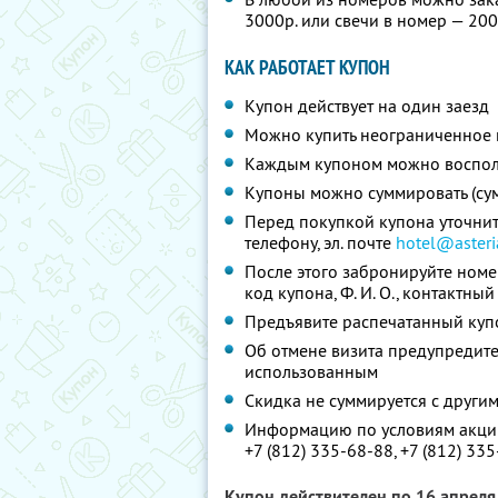
3000р. или свечи в номер — 200р
КАК РАБОТАЕТ КУПОН
Купон действует на один заезд
Можно купить неограниченное 
Каждым купоном можно восполь
Купоны можно суммировать (су
Перед покупкой купона уточни
телефону, эл. почте
hotel@asteri
После этого забронируйте номе
код купона,
Ф. И. О.
, контактны
Предъявите распечатанный куп
Об отмене визита предупредите 
использованным
Скидка не суммируется с друг
Информацию по условиям акции
+7 (812) 335-68-88,
+7 (812) 33
Купон действителен по 16 апрел