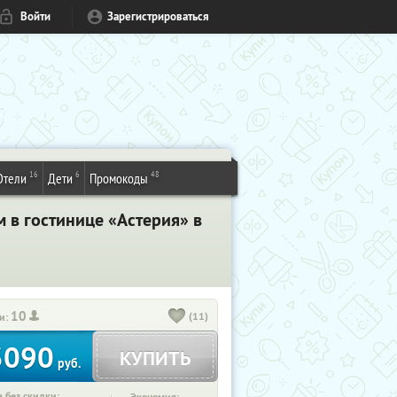
Войти
Зарегистрироваться
16
6
48
Отели
Дети
Промокоды
 в гостинице «Астерия» в
10
(11)
и:
3090
КУПИТЬ
руб.
 без скидки: