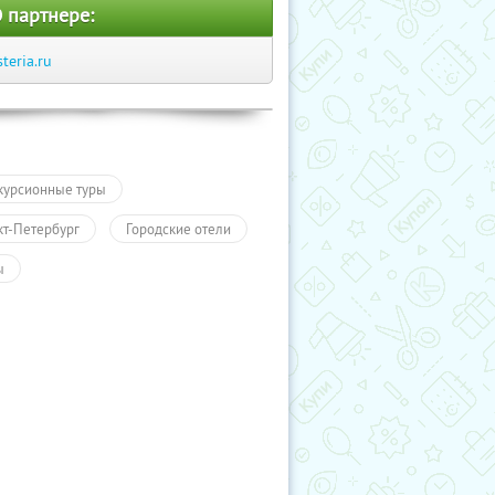
 партнере:
steria.ru
курсионные туры
кт-Петербург
Городские отели
ы