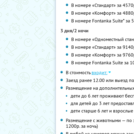
В номере «Стандарт» за 4570
В номере «Комфорт» за 4880р
В номере Fontanka Suite* за
3 дня/2 ночи
В номере «Одноместный стан
В номере «Стандарт» за 9140
В номере «Комфорт» за 9760
В номере Fontanka Suite за 
В стоимость
входит:
Заезд ранее 12.00 или выезд п
Размещение на дополнительных
дети до 6 лет проживают бесп
для детей до 3 лет предоставл
дети старше 6 лет и взрослые
Размещение с животными — по з
1200р. за ночь)
В любой из номеров можно зак