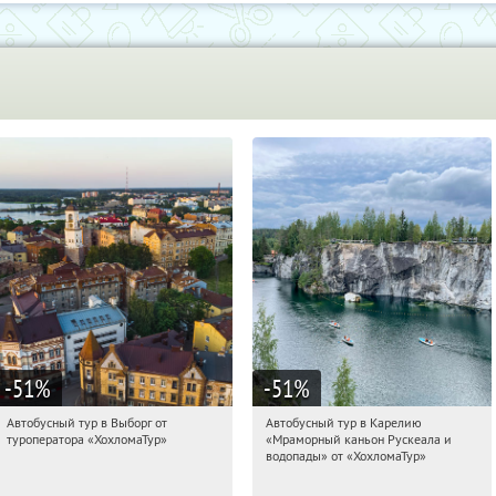
-51
%
-51
%
Автобусный тур в Выборг от
Автобусный тур в Карелию
15:12:45
Купили:
9
15:12:45
Купили:
24
туроператора «ХохломаТур»
«Мраморный каньон Рускеала и
Сенная площадь
Сенная площадь
водопады» от «ХохломаТур»