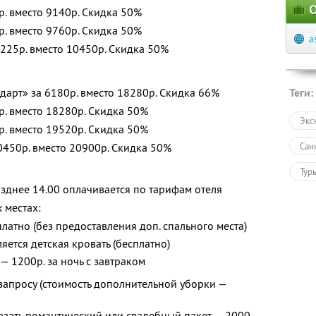
О
р. вместо 9140р. Скидка 50%
. вместо 9760р. Скидка 50%
a
 5225р. вместо 10450р. Скидка 50%
дарт» за 6180р. вместо 18280р. Скидка 66%
Теги:
р. вместо 18280р. Скидка 50%
Экс
р. вместо 19520р. Скидка 50%
10450р. вместо 20900р. Скидка 50%
Сан
Тур
озднее 14.00 оплачивается по тарифам отеля
 местах:
латно (без предоставления доп. спального места)
яется детская кровать (бесплатно)
 — 1200р. за ночь с завтраком
апросу (стоимость дополнительной уборки —
азать романтический или свадебный пакет — 2000–