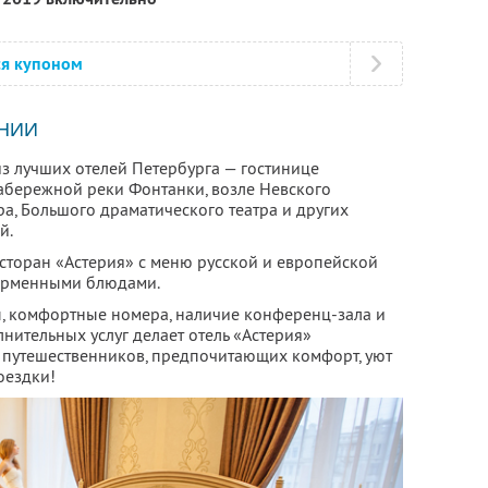
ся купоном
НИИ
из лучших отелей Петербурга — гостинице
набережной реки Фонтанки, возле Невского
ра, Большого драматического театра и других
й.
есторан «Астерия» с меню русской и европейской
фирменными блюдами.
, комфортные номера, наличие конференц-зала и
нительных услуг делает отель «Астерия»
 путешественников, предпочитающих комфорт, уют
оездки!