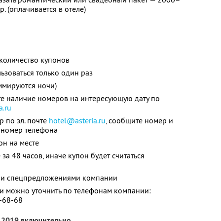
. (оплачивается в отеле)
количество купонов
зоваться только один раз
ммируются ночи)
те наличие номеров на интересующую дату по
a.ru
р по эл. почте
hotel@asteria.ru
, сообщите номер и
й номер телефона
он на месте
за 48 часов, иначе купон будет считаться
ими спецпредложениями компании
 можно уточнить по телефонам компании:
5-68-68
я 2019 включительно