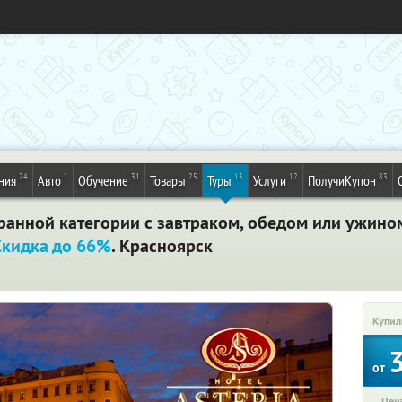
24
1
31
25
13
12
83
ния
Авто
Обучение
Товары
Туры
Услуги
ПолучиКупон
анной категории с завтраком, обедом или ужином
Скидка до 66%
. Красноярск
Купил
от
Цена