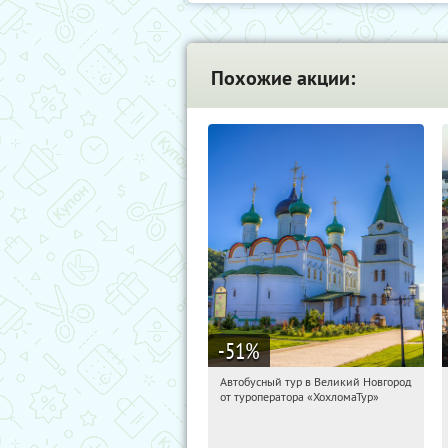
Похожие акции:
-51
%
Автобусный тур в Великий Новгород
15:12:45
Купили:
2
от туроператора «ХохломаТур»
Сенная площадь