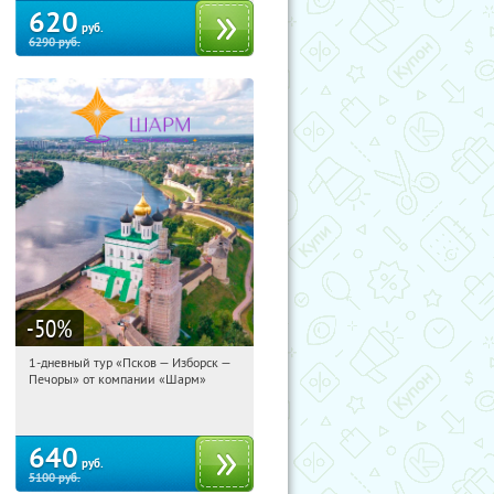
620
руб.
6290
руб.
-50
%
1-дневный тур «Псков — Изборск —
15:12:45
Купили:
12
Печоры» от компании «Шарм»
Достоевская
640
руб.
5100
руб.