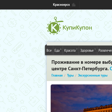
Красноярск
6
2
1
Все
Еда
Красота
Здоровье
Развлече
Проживание в номере выбр
центре Санкт-Петербурга.
Главная
Туры
Экскурсионные туры