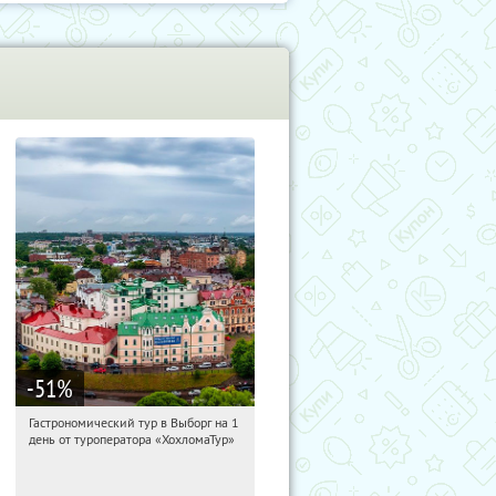
-51
%
Гастрономический тур в Выборг на 1
15:12:45
Купи первым!
день от туроператора «ХохломаТур»
Сенная площадь