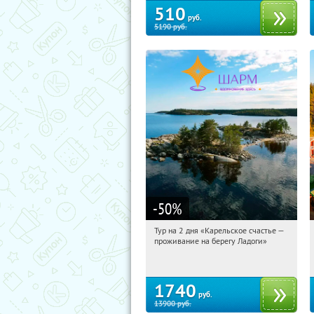
510
руб.
5190
руб.
-50
%
Тур на 2 дня «Карельское счастье —
15:12:45
Купили:
39
проживание на берегу Ладоги»
Достоевская
1740
руб.
13900
руб.