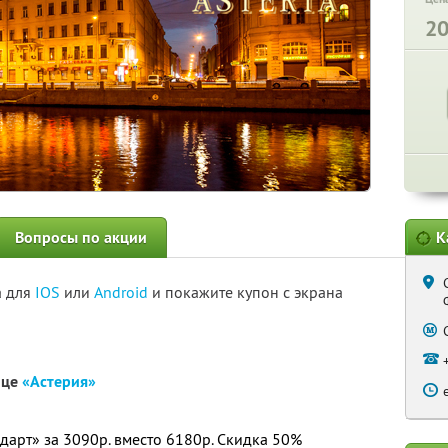
2
Вопросы по акции
К
а для
IOS
или
Android
и покажите купон с экрана
ице
«Астерия»
арт» за 3090р. вместо 6180р. Скидка 50%