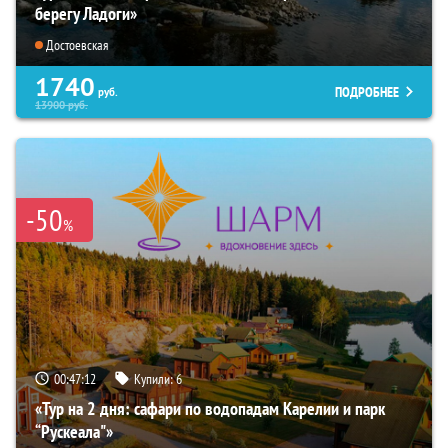
берегу Ладоги»
Достоевская
1740
ПОДРОБНЕЕ
руб.
13900
руб.
-50
%
00:47:10
Купили:
6
«Тур на 2 дня: сафари по водопадам Карелии и парк
“Рускеала"»