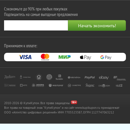
Сэкономьте до 90% при любых покупках
Подпишитесь на самые выгодные предложения
Принимаем к оплате:
2010-2026 © КупиКупон. Все права защищены.
Все права на товарный знак "КупиКупон" и на сайт www.kupikupon.ru принадлежат
OOO «Агентство цифровых решений» ИНН 7705523387, ОГРН 1127747063212