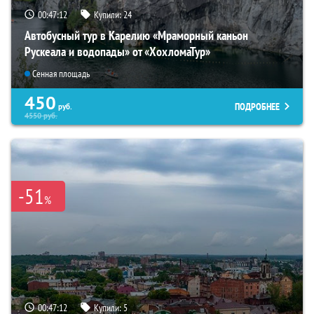
00:47:10
Купили:
24
Автобусный тур в Карелию «Мраморный каньон
Рускеала и водопады» от «ХохломаТур»
Сенная площадь
450
ПОДРОБНЕЕ
руб.
4550
руб.
-51
%
00:47:10
Купили:
5