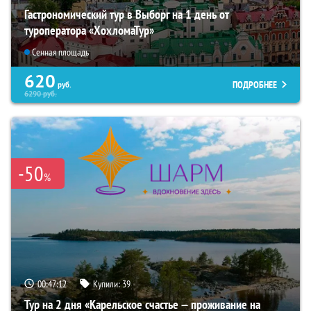
Гастрономический тур в Выборг на 1 день от
туроператора «ХохломаТур»
Сенная площадь
620
ПОДРОБНЕЕ
руб.
6290
руб.
-50
%
00:47:10
Купили:
39
Тур на 2 дня «Карельское счастье — проживание на