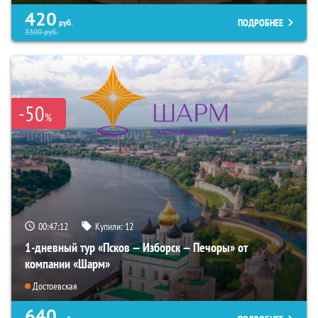
420
ПОДРОБНЕЕ
руб.
3300
руб.
-50
%
00:47:10
Купили:
12
1-дневный тур «Псков — Изборск — Печоры» от
компании «Шарм»
Достоевская
640