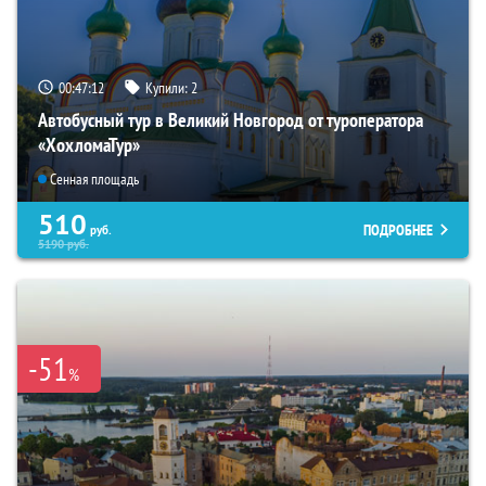
00:47:10
Купили:
2
Автобусный тур в Великий Новгород от туроператора
«ХохломаТур»
Сенная площадь
510
ПОДРОБНЕЕ
руб.
5190
руб.
-51
%