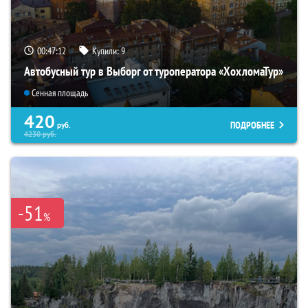
00:47:10
Купили:
9
Автобусный тур в Выборг от туроператора «ХохломаТур»
Сенная площадь
420
ПОДРОБНЕЕ
руб.
4230
руб.
-51
%