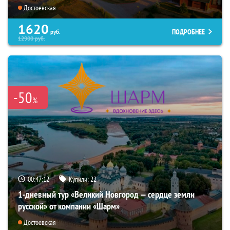
Достоевская
1620
ПОДРОБНЕЕ
руб.
12900
руб.
-50
%
00:47:10
Купили:
22
1-дневный тур «Великий Новгород — сердце земли
русской» от компании «Шарм»
Достоевская