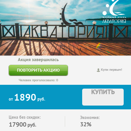
Акция завершилась
ПОВТОРИТЬ АКЦИЮ
Купи первым!
Человек проголосовало: 0
КУПИТЬ
1890
от
руб.
Цена без скидки:
Экономия:
17900
32%
руб.