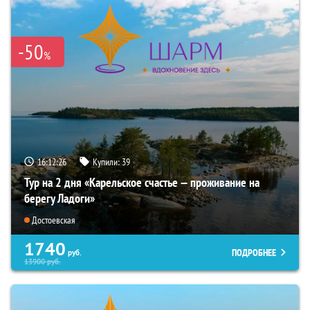
-50
%
16:12:24
Купили:
39
Тур на 2 дня «Карельское счастье — проживание на
берегу Ладоги»
Достоевская
1740
ПОДРОБНЕЕ
руб.
13900
руб.