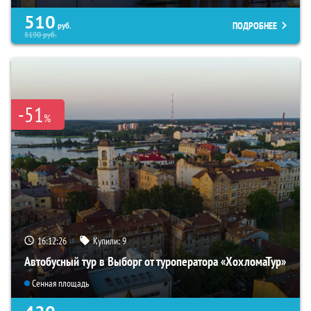
510
ПОДРОБНЕЕ
руб.
5190
руб.
-51
%
16:12:24
Купили:
9
Автобусный тур в Выборг от туроператора «ХохломаТур»
Сенная площадь