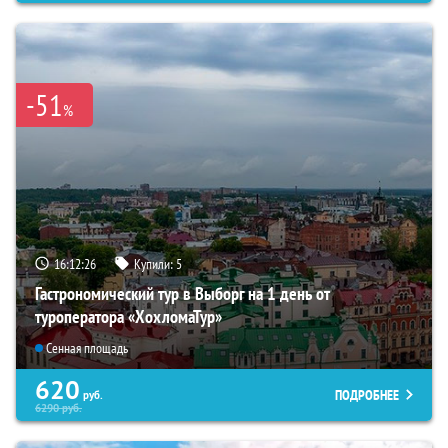
-51
%
16:12:24
Купили:
5
Гастрономический тур в Выборг на 1 день от
туроператора «ХохломаТур»
Сенная площадь
620
ПОДРОБНЕЕ
руб.
6290
руб.