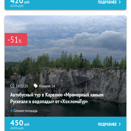
420
ПОДРОБНЕЕ
руб.
4230
руб.
-51
%
16:12:24
Купили:
24
Автобусный тур в Карелию «Мраморный каньон
Рускеала и водопады» от «ХохломаТур»
Сенная площадь
450
ПОДРОБНЕЕ
руб.
4550
руб.