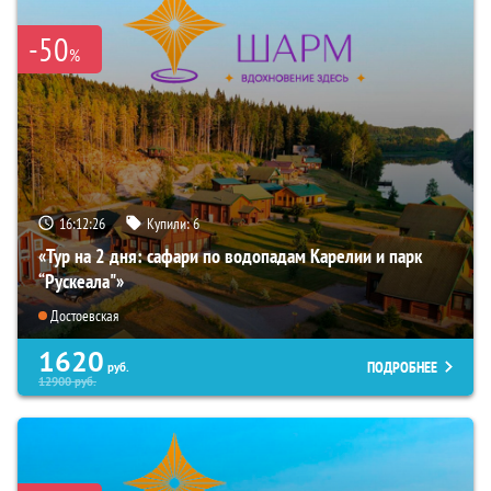
-50
%
16:12:24
Купили:
6
«Тур на 2 дня: сафари по водопадам Карелии и парк
“Рускеала"»
Достоевская
1620
ПОДРОБНЕЕ
руб.
12900
руб.