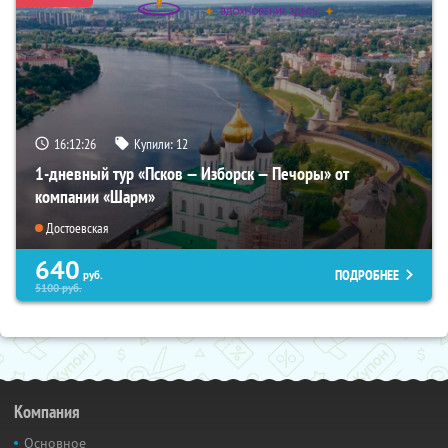
16:12:24
Купили:
12
1-дневный тур «Псков — Изборск — Печоры» от
компании «Шарм»
Достоевская
640
ПОДРОБНЕЕ
руб.
5100
руб.
Компания
Основное