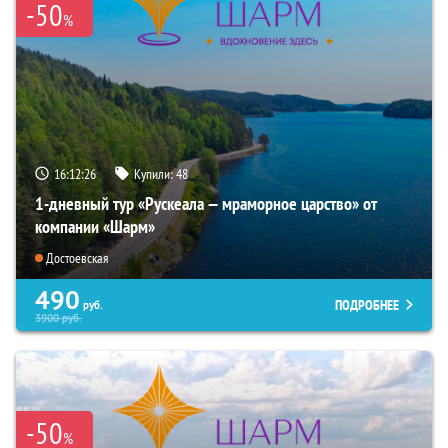
-50
%
16:12:24
Купили:
48
1-дневный тур «Рускеала — мраморное царство» от
компании «Шарм»
Достоевская
490
ПОДРОБНЕЕ
руб.
3900
руб.
-50
%