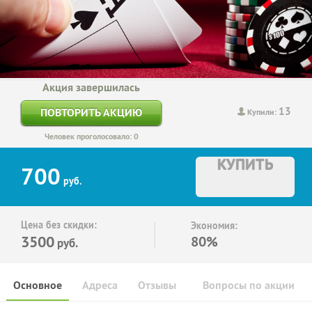
Акция завершилась
13
ПОВТОРИТЬ АКЦИЮ
Купили:
Человек проголосовало: 0
КУПИТЬ
700
руб.
Цена без скидки:
Экономия:
3500
80%
руб.
Основное
Адреса
Отзывы
Вопросы по акции