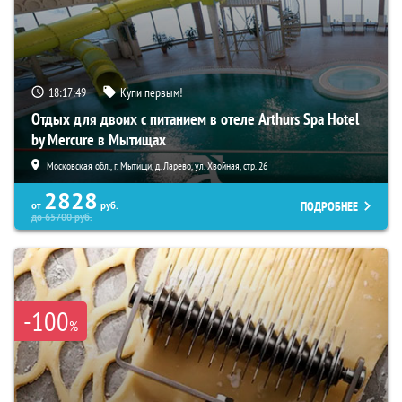
18:17:48
Купи первым!
Отдых для двоих с питанием в отеле Arthurs Spa Hotel
by Mercure в Мытищах
Московская обл., г. Мытищи, д. Ларево, ул. Хвойная, стр. 26
2828
ПОДРОБНЕЕ
от
руб.
до
65700
руб.
-100
%