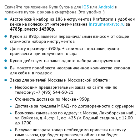
Скачайте приложение КупиКупона для
IOS
или
Android
и
покажите купон с экрана смартфона. Это удобно :)
Австрийский набор из 186 инструментов Kraftstorm в удобном
кейсе на колесах от интернет-магазина
Instrument-avto.ru
за
4785р. вместо 14500р.
Купон за 890р. является первоначальным взносом от общей
стоимости набора инструментов
Доплату в размере 3900р. + стоимость доставки, нужно
произвести при получении товара
Купон действует на заказ одного набора инструментов
Вы можете приобрести неограниченное количество купонов
для себя и в подарок
Заказ для жителей Москвы и Московской области:
Необходим предварительный заказ на сайте или по
телефону: +7 (495) 544-50-21
Стоимость доставки по Москве - 950р.
Доставка за пределы МКАД - по договоренности с курьером
Возможен самовывоз по адресу: г. Москва, Лихоборская наб.,
ул. Войкова, д. 4, стр. 1, оф. 423 (м. Водный стадион), с 12.00
до 17.00
В случае возврата товар необходимо привезти на точку
самовывоза, где будет произведён обмен или будет
оформлен возврат полной стоимости товара