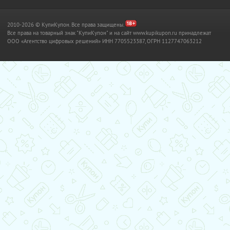
2010-2026 © КупиКупон. Все права защищены.
Все права на товарный знак "КупиКупон" и на сайт www.kupikupon.ru принадлежат
OOO «Агентство цифровых решений» ИНН 7705523387, ОГРН 1127747063212