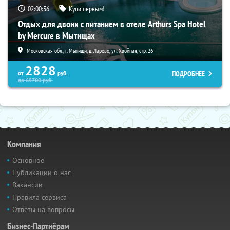
02:00:35
Купи первым!
Отдых для двоих с питанием в отеле Arthurs Spa Hotel
by Mercure в Мытищах
Московская обл., г. Мытищи, д. Ларево, ул. Хвойная, стр. 26
2828
ПОДРОБНЕЕ
от
руб.
до
65700
руб.
Компания
Основное
Публикации о нас
Вакансии
Правила сервиса
Ответы на вопросы
Бизнес-Партнёрам