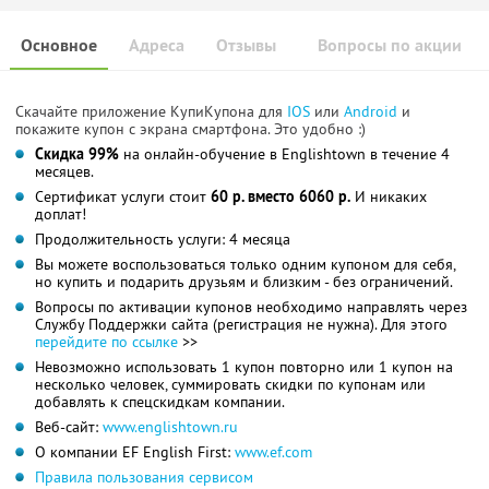
Основное
Адреса
Отзывы
Вопросы по акции
Скачайте приложение КупиКупона для
IOS
или
Android
и
покажите купон с экрана смартфона. Это удобно :)
Скидка 99%
на онлайн-обучение в Englishtown в течение 4
месяцев.
Сертификат услуги стоит
60 р. вместо 6060 р.
И никаких
доплат!
Продолжительность услуги: 4 месяца
Вы можете воспользоваться только одним купоном для себя,
но купить и подарить друзьям и близким - без ограничений.
Вопросы по активации купонов необходимо направлять через
Службу Поддержки сайта (регистрация не нужна). Для этого
перейдите по ссылке
>>
Невозможно использовать 1 купон повторно или 1 купон на
несколько человек, суммировать скидки по купонам или
добавлять к спецскидкам компании.
Веб-сайт:
www.englishtown.ru
О компании EF English First:
www.ef.com
Правила пользования сервисом