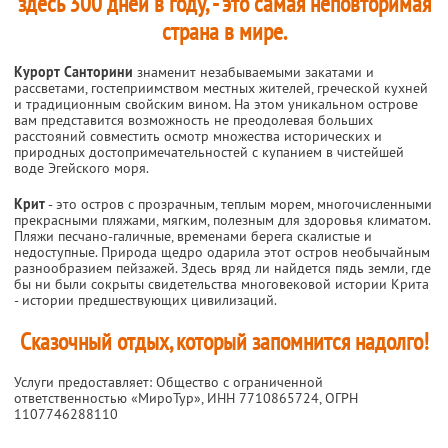
здесь 300 дней в году, - это самая неповторимая
страна в мире.
Курорт Санторини
знаменит незабываемыми закатами и
рассветами, гостеприимством местных жителей, греческой кухней
и традиционным свойским вином. На этом уникальном острове
вам представится возможность не преодолевая больших
расстояний совместить осмотр множества исторических и
природных достопримечательностей с купанием в чистейшей
воде Эгейского моря.
Крит
- это остров с прозрачным, теплым морем, многочисленными
прекрасными пляжами, мягким, полезным для здоровья климатом.
Пляжи песчано-галичные, временами берега скалистые и
недоступные. Природа щедро одарила этот остров необычайным
разнообразием пейзажей. Здесь вряд ли найдется пядь земли, где
бы ни были сокрыты свидетельства многовековой истории Крита
- истории предшествующих цивилизаций.
Сказочный отдых, который запомнится надолго!
Услуги предоставляет: Общество с ограниченной
ответственностью «МироТур»,
ИНН 7710865724
, ОГРН
1107746288110