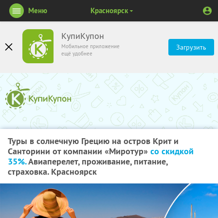
Меню
Красноярск
КупиКупон
Мобильное приложение
Загрузить
ещё удобнее
Туры в солнечную Грецию на остров Крит и
Санторини от компании «Миротур»
со скидкой
35%.
Авиаперелет, проживание, питание,
страховка. Красноярск