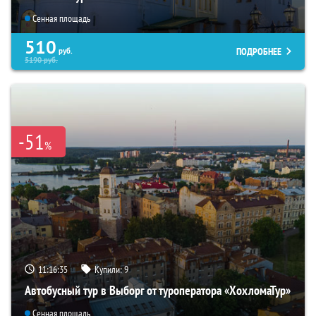
Сенная площадь
510
ПОДРОБНЕЕ
руб.
5190
руб.
-51
%
11:16:34
Купили:
9
Автобусный тур в Выборг от туроператора «ХохломаТур»
Сенная площадь