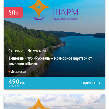
-50
%
11:16:34
Купили:
48
1-дневный тур «Рускеала — мраморное царство» от
компании «Шарм»
Достоевская
490
ПОДРОБНЕЕ
руб.
3900
руб.