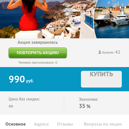
Акция завершилась
42
ПОВТОРИТЬ АКЦИЮ
Купили:
Человек проголосовало: 0
КУПИТЬ
990
руб.
Цена без скидки:
Экономия:
∞
35
%
Основное
Адреса
Отзывы
Вопросы по акции