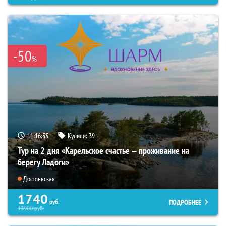
-50
%
11:16:34
Купили:
39
Тур на 2 дня «Карельское счастье — проживание на
берегу Ладоги»
Достоевская
1740
ПОДРОБНЕЕ
руб.
13900
руб.