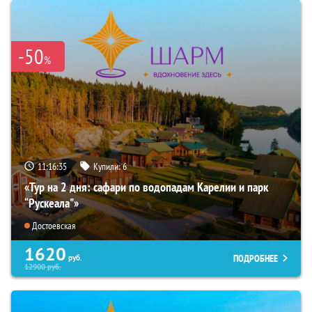
-50
%
11:16:34
Купили:
6
«Тур на 2 дня: сафари по водопадам Карелии и парк
“Рускеала"»
Достоевская
1620
ПОДРОБНЕЕ
руб.
12900
руб.