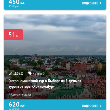
450
ПОДРОБНЕЕ
руб.
4550
руб.
-51
%
11:16:34
Купили:
5
Гастрономический тур в Выборг на 1 день от
туроператора «ХохломаТур»
Сенная площадь
620
ПОДРОБНЕЕ
руб.
6290
руб.