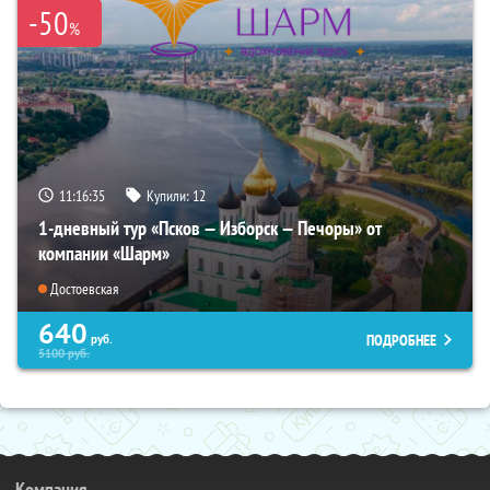
-50
%
11:16:34
Купили:
12
1-дневный тур «Псков — Изборск — Печоры» от
компании «Шарм»
Достоевская
640
ПОДРОБНЕЕ
руб.
5100
руб.
Компания