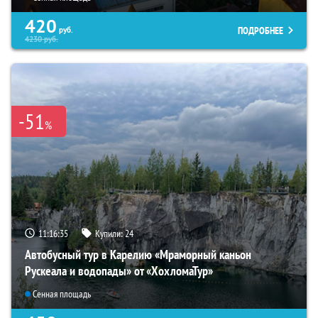
420
ПОДРОБНЕЕ
руб.
4230
руб.
-51
%
11:16:34
Купили:
24
Автобусный тур в Карелию «Мраморный каньон
Рускеала и водопады» от «ХохломаТур»
Сенная площадь