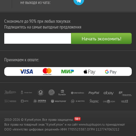
не выходя из чата:
Сэкономьте до 90% при любых покупках
Подпишитесь на самые выгодные предложения
Принимаем к оплате:
2010-2026 © КупиКупон. Все права защищены.
Все права на товарный знак "КупиКупон" и на сайт www.kupikupon.ru принадлежат
OOO «Агентство цифровых решений» ИНН 7705523387, ОГРН 1127747063212