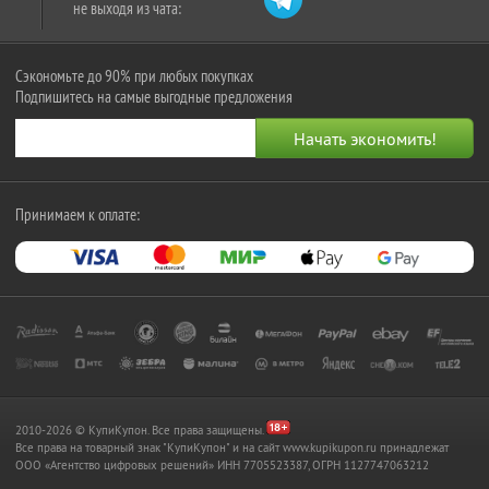
не выходя из чата:
Сэкономьте до 90% при любых покупках
Подпишитесь на самые выгодные предложения
Принимаем к оплате:
2010-2026 © КупиКупон. Все права защищены.
Все права на товарный знак "КупиКупон" и на сайт www.kupikupon.ru принадлежат
OOO «Агентство цифровых решений» ИНН 7705523387, ОГРН 1127747063212