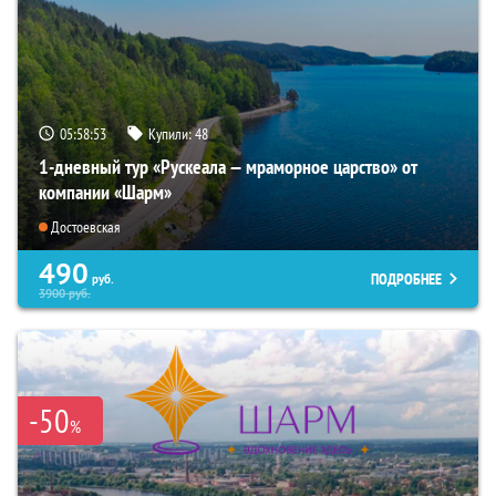
05:58:51
Купили:
48
1-дневный тур «Рускеала — мраморное царство» от
компании «Шарм»
Достоевская
490
ПОДРОБНЕЕ
руб.
3900
руб.
-50
%