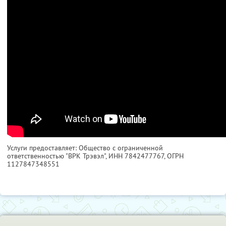
Услуги предоставляет: Общество с ограниченной
ответственностью "ВРК Трэвэл",
ИНН 7842477767
, ОГРН
1127847348551