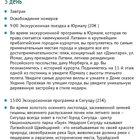
3 день
Завтрак
Освобождение номеров
9:00 Экскурсионная поездка в Юрмалу (20€ )
Во время экскурсионной программы в Юрмале, которая по
праву считается «жемчужиной Латвии» и крупнейшим
прибалтийским городом-курортом, вы прогуляетесь по самым
примечательным местам города и увидите все его
достопримечательности: пляж, концертный зал «Дзинтари», ул.
Йомас, дачу президента Латвии, летнюю резиденцию
Российского посольства, дачу Морберга, и др. Вы
познакомитесь с историей курорта. Подниметесь на 11-й этаж
одной из гостиниц и увидите Юрмалу с высоты птичьего
полета. Увидите самые дорогие виллы и узнаете о Доме сказок
Ундине. Проезжая по улицам города, вы увидите уникальную
деревянную застройку в стиле модерн.
13:00 Экскурсионная программа в Сигулду (25€).
Во время золотого осеннего листопада, заснеженной зимней
тишины, весеннего распускания почек или летнего зноя –
Сигулда всегда зовет в гости! Город Сигулда - центр
Национального парка «Гауя». Недаром Сигулду называют
Латвийской Щвейцарией - это незабываемая по своей красоте
природа, своеобразная река Гауя, живописная долина реки с
пещерами и оврагами, исторические места, Турайдский