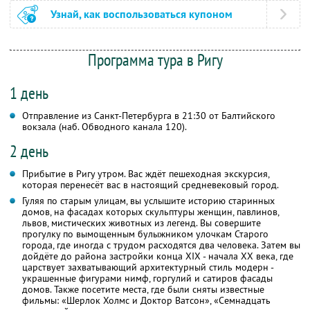
Узнай, как воспользоваться купоном
Программа тура в Ригу
1 день
Отправление из Санкт-Петербурга в 21:30 от Балтийского
вокзала (наб. Обводного канала 120).
2 день
Прибытие в Ригу утром. Вас ждёт пешеходная экскурсия,
которая перенесёт вас в настоящий средневековый город.
Гуляя по старым улицам, вы услышите историю старинных
домов, на фасадах которых скульптуры женщин, павлинов,
львов, мистических животных из легенд. Вы совершите
прогулку по вымощенным булыжником улочкам Старого
города, где иногда с трудом расходятся два человека. Затем вы
дойдёте до района застройки конца XIX - начала XX века, где
царствует захватывающий архитектурный стиль модерн -
украшенные фигурами нимф, горгулий и сатиров фасады
домов. Также посетите места, где были сняты известные
фильмы: «Шерлок Холмс и Доктор Ватсон», «Семнадцать