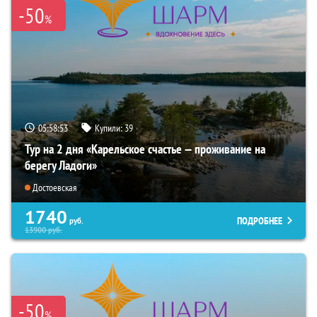
-50
%
05:58:51
Купили:
39
Тур на 2 дня «Карельское счастье — проживание на
берегу Ладоги»
Достоевская
1740
ПОДРОБНЕЕ
руб.
13900
руб.
-50
%