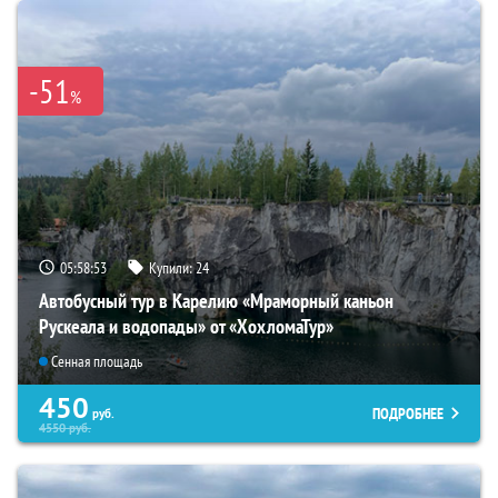
-51
%
05:58:51
Купили:
24
Автобусный тур в Карелию «Мраморный каньон
Рускеала и водопады» от «ХохломаТур»
Сенная площадь
450
ПОДРОБНЕЕ
руб.
4550
руб.