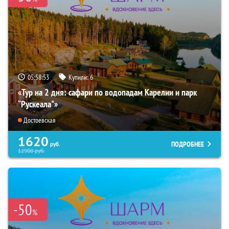
05:58:51
Купили:
6
«Тур на 2 дня: сафари по водопадам Карелии и парк
“Рускеала"»
Достоевская
1620
ПОДРОБНЕЕ
руб.
12900
руб.
-50
%