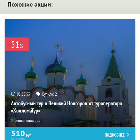
Похожие акции:
-51
%
05:58:51
Купили:
2
Автобусный тур в Великий Новгород от туроператора
«ХохломаТур»
Сенная площадь
510
ПОДРОБНЕЕ
руб.
5190
руб.