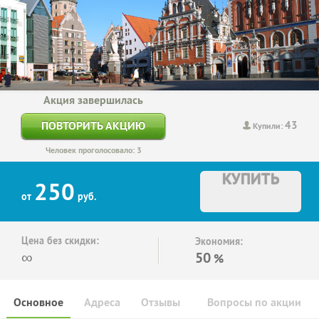
Акция завершилась
43
ПОВТОРИТЬ АКЦИЮ
Купили:
Человек проголосовало: 3
КУПИТЬ
250
от
руб.
Цена без скидки:
Экономия:
∞
50
%
Основное
Адреса
Отзывы
Вопросы по акции