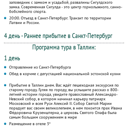
заповедник с замком и усадьбой, развалины Сигулдского
замка. Современная Сигулда - это центр горнолыжного, санно-
бобслейного спорта.
20:00. Отъезд в Санкт-Петербург. Транзит по территории
Латвии и России.
4 день - Раннее прибытие в Санкт-Петербург
Программа тура в Таллин:
1 день
Отправление из Санкт-Петербурга
Обед в корчме с дегустацией национальной эстонской кухни
Прибытие в Таллин днем. Вас ждёт пешеходная экскурсия по
старому городу. Гуляя по городу, вы услышите рассказ о 800-
летней истории города, увидите православный Александро-
Невский собор, в котором начинал карьеру патриарх
Московский и всея Руси Алексий II. Собор Святой Марии
порадует вас своим великолепием, в нем покоится прах Ивана
Фёдоровича Крузенштерна, а церковь Святого Олафа была
самым большим сооружением в мире
Размещение в отеле 3*