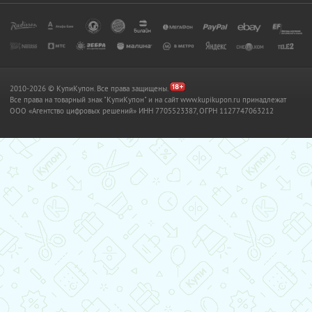
2010-2026 © КупиКупон. Все права защищены.
Все права на товарный знак "КупиКупон" и на сайт www.kupikupon.ru принадлежат
OOO «Агентство цифровых решений» ИНН 7705523387, ОГРН 1127747063212