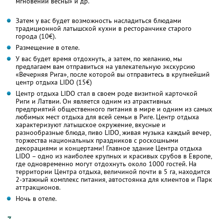
мгновений весны» и др.
Затем у вас будет возможность насладиться блюдами
традиционной латышской кухни в ресторанчике старого
города (10€).
Размещение в отеле.
У вас будет время отдохнуть, а затем, по желанию, мы
предлагаем вам отправиться на увлекательную экскурсию
«Вечерняя Рига», после которой вы отправитесь в крупнейший
центр отдыха LIDO (15€)
Центр отдыха LIDO стал в своем роде визитной карточкой
Риги и Латвии. Он является одним из атрактивных
предприятий общественного питания в мире и одним из самых
любимых мест отдыха для всей семьи в Риге. Центр отдыха
характеризуют латышское окружение, вкусные и
разнообразные блюда, пиво LIDO, живая музыка каждый вечер,
торжества национальных праздников с роскошными
декорациями и концертами! Главное здание Центра отдыха
LIDO – одно из наиболее крупных и красивых срубов в Европе,
где одновременно могут отдохнуть около 1000 гостей. На
территории Центра отдыха, величиной почти в 5 га, находится
2-этажный комплекс питания, автостоянка для клиентов и Парк
аттракционов.
Ночь в отеле.