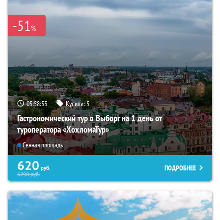
-51
%
05:58:51
Купили:
5
Гастрономический тур в Выборг на 1 день от
туроператора «ХохломаТур»
Сенная площадь
620
ПОДРОБНЕЕ
руб.
6290
руб.