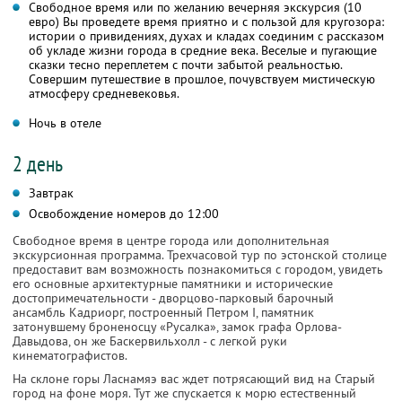
Свободное время или по желанию вечерняя экскурсия (10
евро) Вы проведете время приятно и с пользой для кругозора:
истории о привидениях, духах и кладах соединим с рассказом
об укладе жизни города в средние века. Веселые и пугающие
сказки тесно переплетем с почти забытой реальностью.
Совершим путешествие в прошлое, почувствуем мистическую
атмосферу средневековья.
Ночь в отеле
2 день
Завтрак
Освобождение номеров до 12:00
Свободное время в центре города или дополнительная
экскурсионная программа. Трехчасовой тур по эстонской столице
предоставит вам возможность познакомиться с городом, увидеть
его основные архитектурные памятники и исторические
достопримечательности - дворцово-парковый барочный
ансамбль Кадриорг, построенный Петром I, памятник
затонувшему броненосцу «Русалка», замок графа Орлова-
Давыдова, он же Баскервильхолл - с легкой руки
кинематографистов.
На склоне горы Ласнамяэ вас ждет потрясающий вид на Старый
город на фоне моря. Тут же спускается к морю естественный