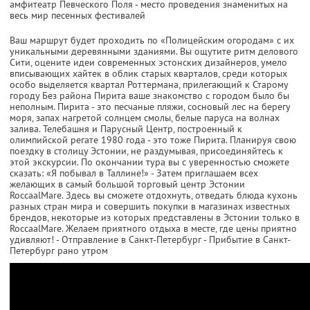
амфитеатр Певческого Поля - место проведения знаменитых на
весь мир песенных фестивалей
Ваш маршрут будет проходить по «Полицейским огородам» с их
уникальными деревянными зданиями. Вы ощутите ритм делового
Сити, оцените идеи современных эстонских дизайнеров, умело
вписывающих хайтек в облик старых кварталов, среди которых
особо выделяется квартал Роттермана, прилегающий к Старому
городу Без района Пирита ваше знакомство с городом было бы
неполным. Пирита - это песчаные пляжи, сосновый лес на берегу
моря, запах нагретой солнцем смолы, белые паруса на волнах
залива. Телебашня и Парусный Центр, построенный к
олимпийской регате 1980 года - это тоже Пирита. Планируя свою
поездку в столицу Эстонии, не раздумывая, присоединяйтесь к
этой экскурсии. По окончании тура вы с уверенностью сможете
сказать: «Я побывал в Таллине!» - Затем приглашаем всех
желающих в самый большой торговый центр Эстонии
RoccaalMare. Здесь вы сможете отдохнуть, отведать блюда кухонь
разных стран мира и совершить покупки в магазинах известных
брендов, некоторые из которых представлены в Эстонии только в
RoccaalMare. Желаем приятного отдыха в месте, где цены приятно
удивляют! - Отправление в Санкт-Петербург - Прибытие в Санкт-
Петербург рано утром