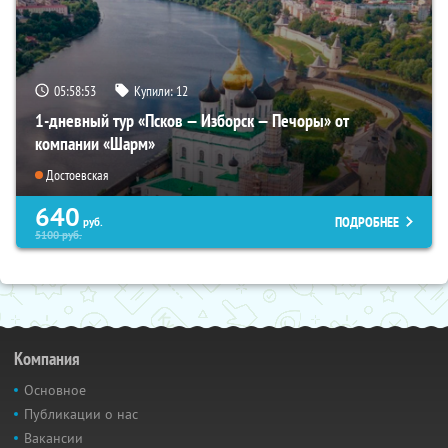
05:58:51
Купили:
12
1-дневный тур «Псков — Изборск — Печоры» от
компании «Шарм»
Достоевская
640
ПОДРОБНЕЕ
руб.
5100
руб.
Компания
Основное
Публикации о нас
Вакансии