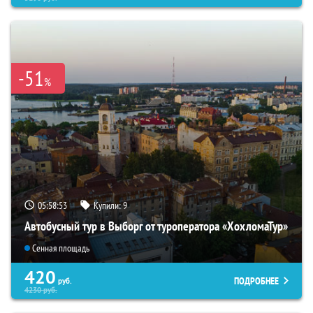
-51
%
05:58:51
Купили:
9
Автобусный тур в Выборг от туроператора «ХохломаТур»
Сенная площадь
420
ПОДРОБНЕЕ
руб.
4230
руб.