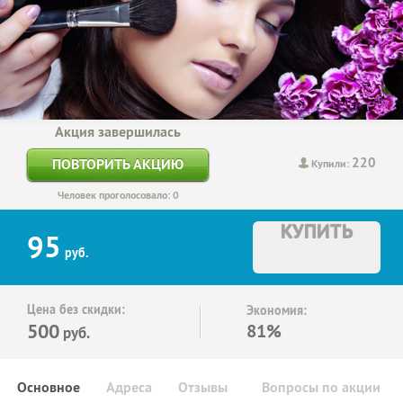
Акция завершилась
220
ПОВТОРИТЬ АКЦИЮ
Купили:
Человек проголосовало: 0
КУПИТЬ
95
руб.
Цена без скидки:
Экономия:
500
81%
руб.
Основное
Адреса
Отзывы
Вопросы по акции