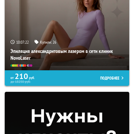
10:07:22
Купили:
26
Эпиляция александритовым лазером в сети клиник
NovoLaser
210
ПОДРОБНЕЕ
от
руб.
до
18250
руб.