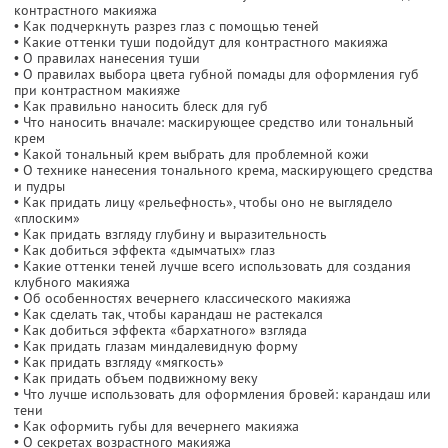
контрастного макияжа
• Как подчеркнуть разрез глаз с помощью теней
• Какие оттенки туши подойдут для контрастного макияжа
• О правилах нанесения туши
• О правилах выбора цвета губной помады для оформления губ
при контрастном макияже
• Как правильно наносить блеск для губ
• Что наносить вначале: маскирующее средство или тональный
крем
• Какой тональный крем выбрать для проблемной кожи
• О технике нанесения тонального крема, маскирующего средства
и пудры
• Как придать лицу «рельефность», чтобы оно не выглядело
«плоским»
• Как придать взгляду глубину и выразительность
• Как добиться эффекта «дымчатых» глаз
• Какие оттенки теней лучше всего использовать для создания
клубного макияжа
• Об особенностях вечернего классического макияжа
• Как сделать так, чтобы карандаш не растекался
• Как добиться эффекта «бархатного» взгляда
• Как придать глазам миндалевидную форму
• Как придать взгляду «мягкость»
• Как придать объем подвижному веку
• Что лучше использовать для оформления бровей: карандаш или
тени
• Как оформить губы для вечернего макияжа
• О секретах возрастного макияжа