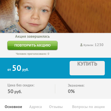
Акция завершилась
1230
ПОВТОРИТЬ АКЦИЮ
Купили:
Человек проголосовало: 0
КУПИТЬ
50
от
руб.
Цена без скидки:
Экономия:
50
0%
руб.
Основное
Адреса
Отзывы
Вопросы по акции