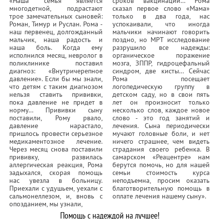
«Наша семья является
сроков вакцинации… Рома
многодетной, подрастают
сказал первое слово «Мама»
трое замечательных сыновей:
только в два года, нас
Роман, Тимур и Руслан. Рома -
успокаивали, что иногда
наш первенец, долгожданный
мальчики начинают говорить
мальчик, наша радость и
поздно, но МРТ исследование
наша боль. Когда ему
разрушило все надежды:
исполнился месяц, невролог в
органическое поражение
поликлинике поставил
мозга, ЗППР, гидроцефальный
диагноз: «Внутричерепное
синдром, две кисты… Сейчас
давление». Если бы мы знали,
Рома посещает
что детям с таким диагнозом
логопедическую группу в
нельзя ставить прививки,
детском саду, но в свои пять
пока давление не придет в
лет он произносит только
норму… Прививки сыну
несколько слов, каждое новое
поставили, Рому рвало,
слово - это год занятий и
давление нарастало,
лечения. Сына периодически
пришлось провести серьезное
мучают головные боли, и нет
медикаментозное лечение.
ничего страшнее, чем видеть
Через месяц снова поставили
страдания своего ребенка. В
прививку, развилась
самарском «Реацентре» нам
аллергическая реакция, Рома
берутся помочь, но для нашей
задыхался, скорая помощь
семьи стоимость курса
нас увезла в больницу.
неподъемна, просим оказать
Приехали с удушьем, уехали с
благотворительную помощь в
сальмонеллезом, и, вновь с
оплате лечения нашему сыну».
опозданием, мы узнали,
Помощь с надеждой на лучшее!