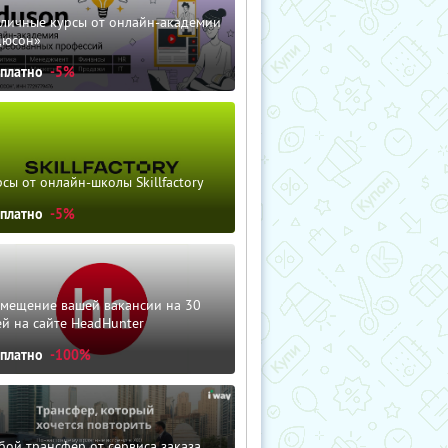
зличные курсы от онлайн-академии
дюсон»
сплатно
-5%
сы от онлайн-школы Skillfactory
сплатно
-5%
змещение вашей вакансии на 30
й на сайте HeadHunter
сплатно
-100%
ой трансфер от сервиса заказа