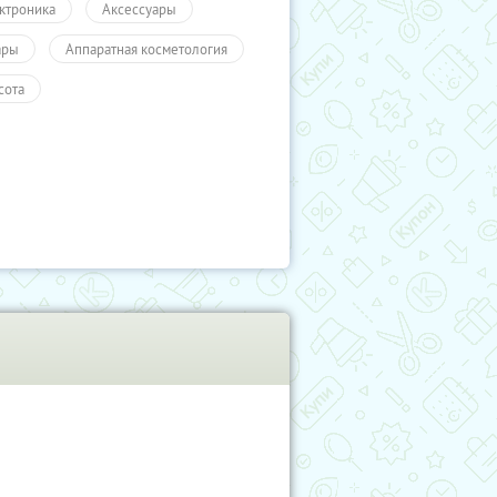
ктроника
Аксессуары
ары
Аппаратная косметология
сота