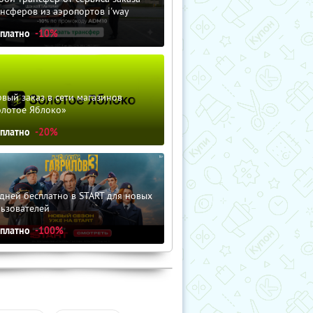
нсферов из аэропортов i'way
сплатно
-10%
вый заказ в сети магазинов
олотое Яблоко»
сплатно
-20%
дней бесплатно в START для новых
льзователей
сплатно
-100%