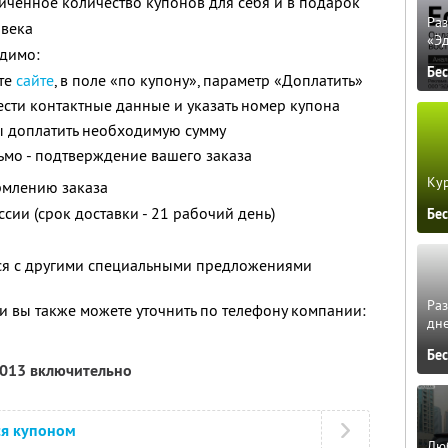
ченное количество купонов для себя и в подарок
Ра
овека
«Э
димо:
Бе
йте
сайте
, в поле «по купону», параметр «Доплатить»
ести контактные данные и указать номер купона
ы доплатить необходимую сумму
сьмо - подтверждение вашего заказа
Кур
рмлению заказа
ссии (срок доставки - 21 рабочий день)
Бе
тся с другими специальными предложениями
Ра
 вы также можете уточнить по телефону компании:
дне
Бе
2013 включительно
ся купоном
Люб