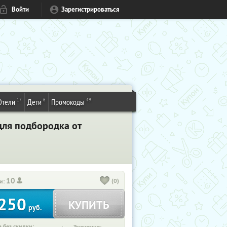
Войти
Зарегистрироваться
17
6
49
Отели
Дети
Промокоды
для подбородка от
10
(0)
и:
250
КУПИТЬ
руб.
 без скидки: