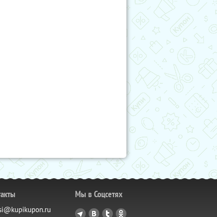
такты
Мы в Соцсетях
si@kupikupon.ru