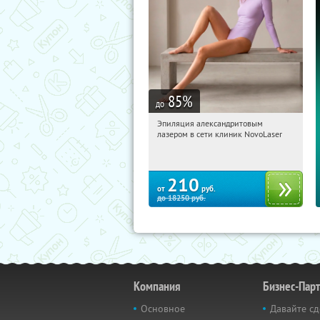
85
%
до
Эпиляция александритовым
20:01:22
Купили:
26
лазером в сети клиник NovoLaser
210
от
руб.
до
18250
руб.
Компания
Бизнес-Пар
Основное
Давайте сд