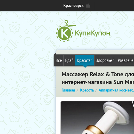
Красноярск
6
2
1
Все
Еда
Красота
Здоровье
Развлече
Массажер Relax & Tone для
интернет-магазина Sun Ma
Главная
Красота
Аппаратная космето