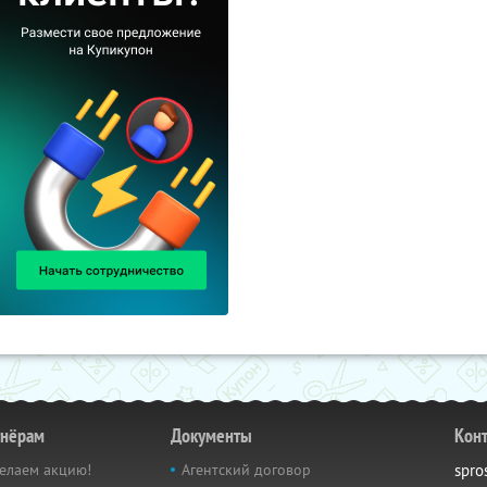
тнёрам
Документы
Кон
елаем акцию!
Агентский договор
spro