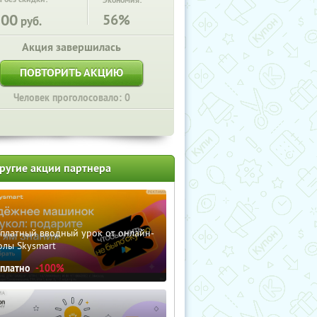
Экономия:
500
56%
руб.
Акция завершилась
ПОВТОРИТЬ АКЦИЮ
Человек проголосовало: 0
ругие акции партнера
сплатный вводный урок от онлайн-
олы Skysmart
сплатно
-100%