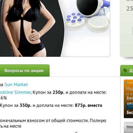
2
Вопросы по акции
Д
на
Sun Market
ckline Slimmer
. Купон за
250р.
и доплата на месте:
56%
Бе
шк
 Купон за
350р.
и доплата на месте:
875р. вместо
Бе
воначальным взносом от общей стоимости. Полную
ь на месте