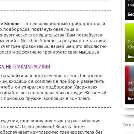
тра
Бе
ne Slimme
r - это революционный прибор, который
о подбородка, подтянуть овал лица и
ирургического вмешательства! Вам потребуется
жнений с Neckline Slimmer, и результат не заставит
Пер
а счет тренировки мышц вашей шеи, это абсолютно
«З
росто и эффективно тренируете свои мышцы, а
Бе
КА, НЕ ПРИЛАГАЯ УСИЛИЙ
 батарейки или подключение к сети. Достаточно
жин, входящих в комплект, в прибор и разместить
25 
, чтобы он упирался в подбородок. Удерживая
по
, сгибайте шею по направлению к груди. Желаемый
 с помощью пружин, входящих в комплект.
Бе
охудения, тонизирования мышц и расслабления.
Теги:
 в день? Да, это реально! Relax & Tone -
 обеспечивает комплексную тренировку тела без