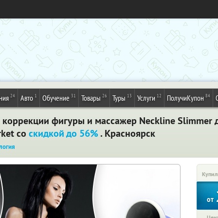
24
1
31
26
13
12
84
ния
Авто
Обучение
Товары
Туры
Услуги
ПолучиКупон
 коррекции фигуры и массажер Neckline Slimmer 
rket со
скидкой до 56%
. Красноярск
логия
Купил
от
Цена