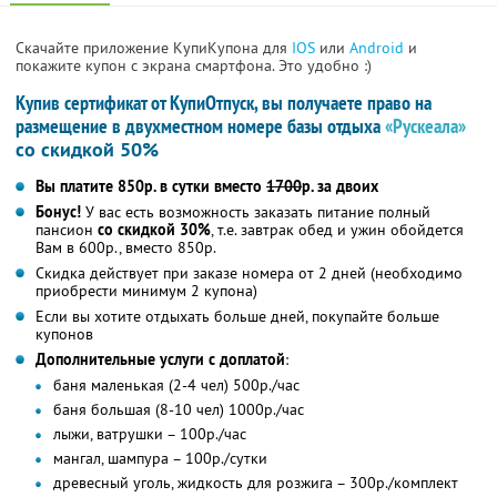
Скачайте приложение КупиКупона для
IOS
или
Android
и
покажите купон с экрана смартфона. Это удобно :)
Купив сертификат от КупиОтпуск, вы получаете право на
размещение в двухместном номере базы отдыха
«Рускеала»
со скидкой 50%
Вы платите 850р. в сутки вместо
1700
р. за двоих
Бонус!
У вас есть возможность заказать питание полный
пансион
со скидкой 30%
, т.е. завтрак обед и ужин обойдется
Вам в 600р., вместо 850р.
Скидка действует при заказе номера от 2 дней (необходимо
приобрести минимум 2 купона)
Если вы хотите отдыхать больше дней, покупайте больше
купонов
Дополнительные услуги с доплатой
:
баня маленькая (2-4 чел) 500р./час
баня большая (8-10 чел) 1000р./час
лыжи, ватрушки – 100р./час
мангал, шампура – 100р./сутки
древесный уголь, жидкость для розжига – 300р./комплект