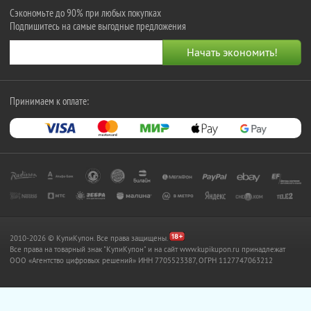
Сэкономьте до 90% при любых покупках
Подпишитесь на самые выгодные предложения
Принимаем к оплате:
2010-2026 © КупиКупон. Все права защищены.
Все права на товарный знак "КупиКупон" и на сайт www.kupikupon.ru принадлежат
OOO «Агентство цифровых решений» ИНН 7705523387, ОГРН 1127747063212