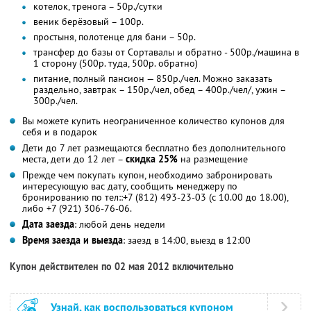
котелок, тренога – 50р./сутки
веник берёзовый – 100р.
простыня, полотенце для бани – 50р.
трансфер до базы от Сортавалы и обратно - 500р./машина в
1 сторону (500р. туда, 500р. обратно)
питание, полный пансион — 850р./чел. Можно заказать
раздельно, завтрак – 150р./чел, обед – 400р./чел/, ужин –
300р./чел.
Вы можете купить неограниченное количество купонов для
себя и в подарок
Дети до 7 лет размещаются бесплатно без дополнительного
места, дети до 12 лет –
скидка 25%
на размещение
Прежде чем покупать купон, необходимо забронировать
интересующую вас дату, сообщить менеджеру по
бронированию по тел::+7 (812) 493-23-03 (с 10.00 до 18.00),
либо +7 (921) 306-76-06.
Дата заезда
: любой день недели
Время заезда и выезда
: заезд в 14:00, выезд в 12:00
Купон действителен по 02 мая 2012 включительно
Узнай, как воспользоваться купоном