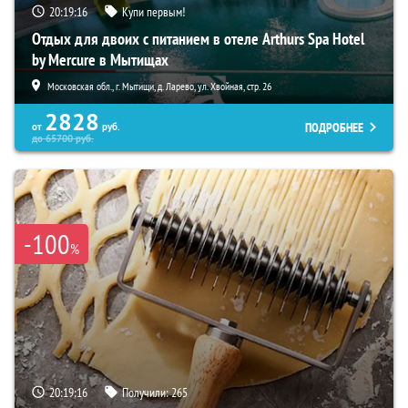
20:19:15
Купи первым!
Отдых для двоих с питанием в отеле Arthurs Spa Hotel
by Mercure в Мытищах
Московская обл., г. Мытищи, д. Ларево, ул. Хвойная, стр. 26
2828
ПОДРОБНЕЕ
от
руб.
до
65700
руб.
-100
%
20:19:15
Получили:
265