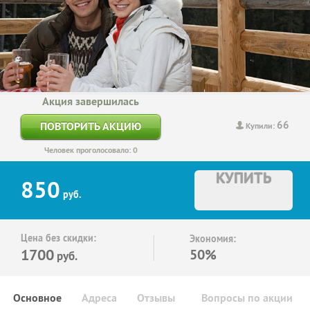
Акция завершилась
66
ПОВТОРИТЬ АКЦИЮ
Купили:
Человек проголосовало: 0
КУПИТЬ
850
руб.
Цена без скидки:
Экономия:
1700
50%
руб.
Основное
Адреса
Отзывы
Вопросы по акции