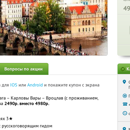
4
Вопросы по акции
К
а для
IOS
или
Android
и покажите купон с экрана
рага – Карловы Вары – Вроцлав (с проживанием,
за
2490р. вместо 4980р.
лях 3★
с русскоговорящим гидом