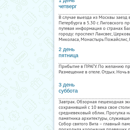
1 день
четверг
В случае выезда из Москвы заезд
Петербурга в 5.30 с Лиговского пр-
путевая информация о странах Ба
городу: проспект Лаисвес, Церков
Миколаса, Монастырь Пожайслис, 
2 день
пятница
Прибытие в ПРАГУ. По желанию пр
Размещение в отеле. Отдых. Ночь в
3 день
суббота
Завтрак. Обзорная пешеходная экс
сохранивший с 10 века свое сто
средневековый облик. Прогулка н
памятника архитектуры, служивше
Собор святого Вита – главный пам
проходила коронация правящих ос