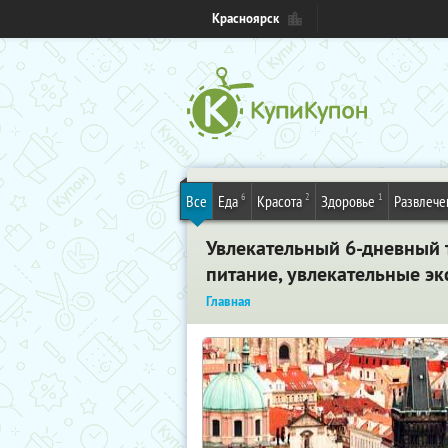
Красноярск
6
2
1
Все
Еда
Красота
Здоровье
Развлече
Увлекательный 6-дневный т
питание, увлекательные э
Главная