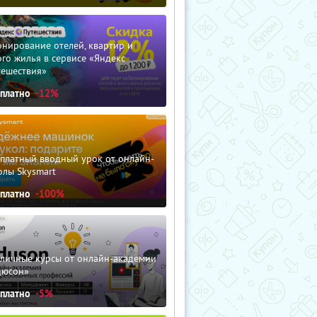
нирование отелей, квартир и
го жилья в сервисе «Яндекс
тешествия»
сплатно
-12%
сплатный вводный урок от онлайн-
олы Skysmart
сплатно
-100%
зличные курсы от онлайн-академии
дюсон»
сплатно
-5%