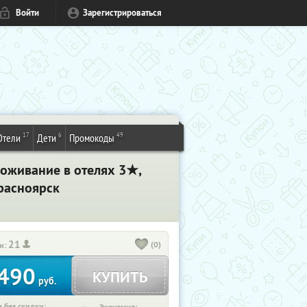
Войти
Зарегистрироваться
17
6
49
Отели
Дети
Промокоды
роживание в отелях 3★,
Красноярск
21
(0)
и:
490
КУПИТЬ
руб.
 без скидки: