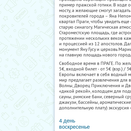
пример пражской готики. В ходе о
мосту, а желающие смогут загадать
покровителей города – Яна Непом
квартал Праги, чтобы увидеть ещ
старую синагогу. Магическая атмос
Староместскую площадь, где астр
протяжении нескольких веков ка
и процессией из 12 апостолов. Да
монумент Яну Гусу и церковь Мари
на главную площадь нового город
Свободное время в ПРАГЕ. По жел
5€, входной билет - от 5€ (взр.) /
Европы включает в себя водный ми
мир предлагает развлечения для в
Волны, Дворец Приключения и Дво
«дикой рекой», колодцем для под
сауны, римские бани, северный ср
джакузи, бассейны, ароматические
дополнительную плату) экскурсия 
4 день
воскресенье