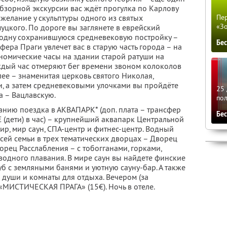
бзорной экскурсии вас ждёт прогулка по Карлову
Пер
 желание у скульптуры одного из святых
«З
уцкого. По дороге вы заглянете в еврейский
е одну сохранившуюся средневековую постройку –
Бе
фера Праги увлечет вас в старую часть города – на
ономические часы на здании старой ратуши на
ждый час отмеряют бег времени звоном колоколов
лее – знаменитая церковь святого Николая,
и, а затем средневековыми улочками вы пройдёте
25 
а – Вацлавскую.
по
анию поездка в АКВАПАРК* (доп. плата – трансфер
Бе
 3€ (дети) в час) – крупнейший аквапарк Центральной
р, мир саун, СПА-центр и фитнес-центр. Водный
сей семьи в трех тематических дворцах – Дворец
рец Расслабления – с тобогганами, горками,
водного плавания. В мире саун вы найдете финские
уб с земляными банями и уютную сауну-бар. А также
 души и комнаты для отдыха. Вечером (за
«МИСТИЧЕСКАЯ ПРАГА» (15€). Ночь в отеле.