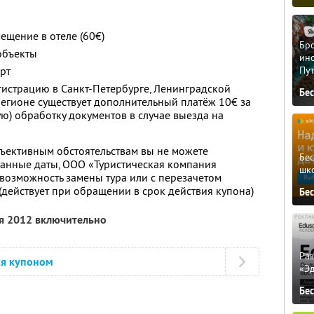
ещение в отеле (60€)
Бро
объекты
ино
рт
Пу
гистрацию в Санкт-Петербурге, Ленинградской
Бе
егионе существует дополнительный платёж 10€ за
ю) обработку документов в случае выезда на
объективным обстоятельствам вы не можете
Бе
занные даты, ООО «Туристическая компания
шк
 возможность замены тура или с перезачетом
 (действует при обращении в срок действия купона)
Бе
ря 2012 включительно
Ра
ся купоном
«Э
Бе