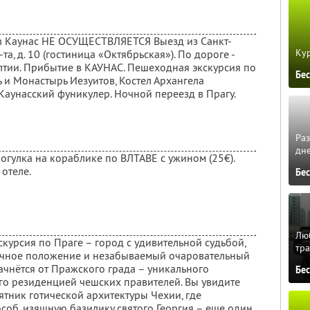
 в Каунас НЕ ОСУЩЕСТВЛЯЕТСЯ Выезд из Санкт-
Кур
та, д. 10 (гостиница «Октябрьская»). По дороге -
лтии. Прибытие в КАУНАС. Пешеходная экскурсия по
Бе
ь и Монастырь Иезуитов, Костел Архангела
Каунасский фуникулер. Ночной переезд в Прагу.
Ра
дне
огулка на кораблике по ВЛТАВЕ с ужином (25€).
 отеле.
Бе
Люб
курсия по Праге – город с удивительной судьбой,
тра
личное положение и незабываемый очаровательный
ачнётся от Пражского града – уникального
Бе
го резиденцией чешских правителей. Вы увидите
ятник готической архитектуры Чехии, где
об, изящную базилику святого Георгия – еще один