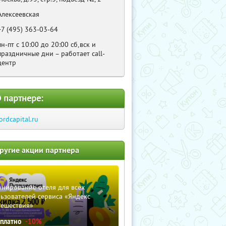
Алексеевская
+7 (495) 363-03-64
пн-пт с 10:00 до 20:00 сб,вск и
праздничные дни – работает call-
центр
 партнере:
ordcapital.ru
ругие акции партнера
нирование отеля для всех
ьзователей сервиса «Яндекс
тешествия»
сплатно
-10%