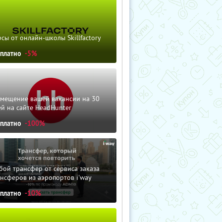
сы от онлайн-школы Skillfactory
сплатно
-5%
змещение вашей вакансии на 30
й на сайте HeadHunter
сплатно
-100%
ой трансфер от сервиса заказа
нсферов из аэропортов i'way
сплатно
-10%