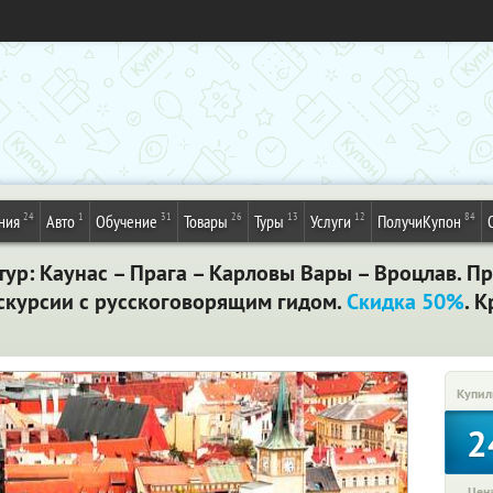
24
1
31
26
13
12
84
ния
Авто
Обучение
Товары
Туры
Услуги
ПолучиКупон
ур: Каунас – Прага – Карловы Вары – Вроцлав. П
кскурсии с русскоговорящим гидом.
Скидка 50%
. 
Купил
2
Цена