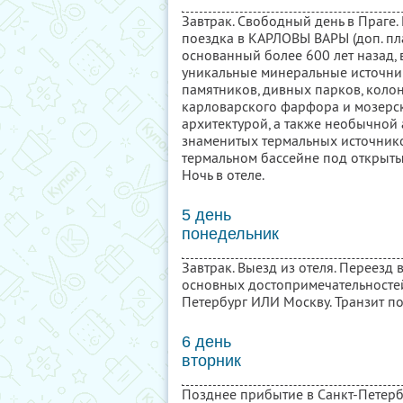
Завтрак. Свободный день в Праге.
поездка в КАРЛОВЫ ВАРЫ (доп. пла
основанный более 600 лет назад,
уникальные минеральные источник
памятников, дивных парков, колон
карловарского фарфора и мозерск
архитектурой, а также необычной
знаменитых термальных источников
термальном бассейне под открытым
Ночь в отеле.
5 день
понедельник
Завтрак. Выезд из отеля. Переезд
основных достопримечательностей
Петербург ИЛИ Москву. Транзит п
6 день
вторник
Позднее прибытие в Санкт-Петерб