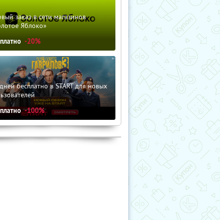
вый заказ в сети магазинов
олотое Яблоко»
сплатно
-20%
дней бесплатно в START для новых
льзователей
сплатно
-100%