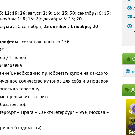
5
;
12
;
19
;
26
; август:
2; 9; 16; 23
; 30; сентябрь: 6; 13;
 ноябрь:
1
; 8; 15; 29; декабрь: 6; 13;
20
вгуста;
20 сентября;
25 октября; 1 ноября; 20
шрифтом
- сезонная наценка 15€
0€
ей / 5 ночей
О
о человека
n
анией, необходимо приобретать купон на каждого
ченное количество купонов для себя и в подарок
апись по телефону
Д
мо предъявить в офисе
бязательно):
ербург – Прага – Санкт-Петербург – 99€, Москва –
Бро
пол
Пу
ри необходимости):
Бе