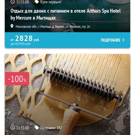
11:50:59
Купи первым!
Отдых для двоих с питанием в отеле Arthurs Spa Hotel
by Mercure в Мытищах
Московская обл., г. Мытищи, д. Ларево, ул. Хвойная, стр. 26
2828
ПОДРОБНЕЕ
от
руб.
до
65700
руб.
-100
%
11:50:59
Получили:
267