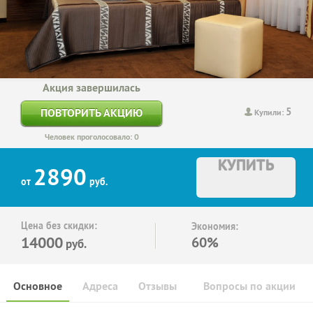
Акция завершилась
5
ПОВТОРИТЬ АКЦИЮ
Купили:
Человек проголосовало: 0
КУПИТЬ
2890
от
руб.
Цена без скидки:
Экономия:
14000
60%
руб.
Основное
Адреса
Отзывы
Вопросы по акции