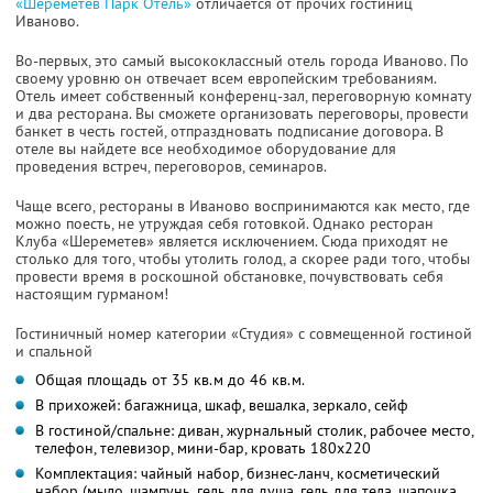
«Шереметев Парк Отель»
отличается от прочих гостиниц
Иваново.
Во-первых, это самый высококлассный отель города Иваново. По
своему уровню он отвечает всем европейским требованиям.
Отель имеет собственный конференц-зал, переговорную комнату
и два ресторана. Вы сможете организовать переговоры, провести
банкет в честь гостей, отпраздновать подписание договора. В
отеле вы найдете все необходимое оборудование для
проведения встреч, переговоров, семинаров.
Чаще всего, рестораны в Иваново воспринимаются как место, где
можно поесть, не утруждая себя готовкой. Однако ресторан
Клуба «Шереметев» является исключением. Сюда приходят не
столько для того, чтобы утолить голод, а скорее ради того, чтобы
провести время в роскошной обстановке, почувствовать себя
настоящим гурманом!
Гостиничный номер категории «Студия» с совмещенной гостиной
и спальной
Общая площадь от 35 кв.м до 46 кв.м.
В прихожей: багажница, шкаф, вешалка, зеркало, сейф
В гостиной/спальне: диван, журнальный столик, рабочее место,
телефон, телевизор, мини-бар, кровать 180х220
Комплектация: чайный набор, бизнес-ланч, косметический
набор (мыло, шампунь, гель для душа, гель для тела, шапочка