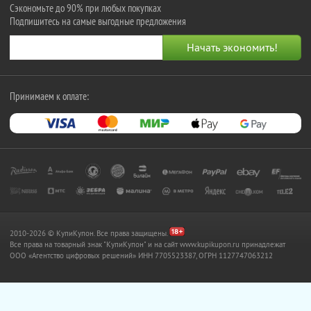
Сэкономьте до 90% при любых покупках
Подпишитесь на самые выгодные предложения
Принимаем к оплате:
2010-2026 © КупиКупон. Все права защищены.
Все права на товарный знак "КупиКупон" и на сайт www.kupikupon.ru принадлежат
OOO «Агентство цифровых решений» ИНН 7705523387, ОГРН 1127747063212