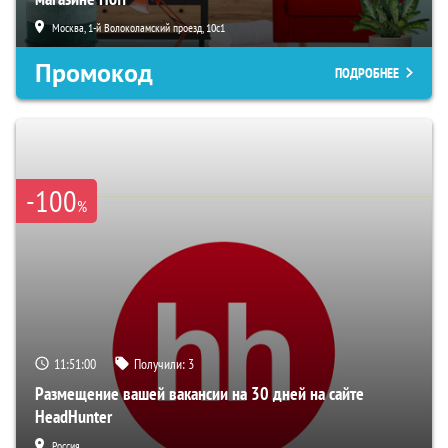
Москва, 1-й Волоколамский проезд, 10с1
Промокод
ПОДРОБНЕЕ
-100
%
11:50:59
Получили:
3
Размещение вашей вакансии на 30 дней на сайте
HeadHunter
Россия