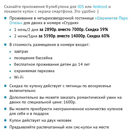
Скачайте приложение КупиКупона для
IOS
или
Android
и
покажите купон с экрана смартфона. Это удобно :)
Проживание в четырехзвездочной гостинице
«Шереметев Парк
Отель»
для двоих в номере «Студия»
1 ночь/2 дня
за 2890р. вместо 7000р. Скидка 59%
2 ночи/3дня
за 5590р. вместо 14000р. Скидка 60%
В стоимость размещения в номере входит:
завтрак
посещение бассейна
бесплатное проживание детям до 14 лет
охраняемая парковка
Wi-Fi
Скидка по купону действует с пятницы по воскресенье
включительно
Дополнительно вы можете заказать романтический ужин на
двоих по специальной цене: 1600р.
Вы можете приобрести неограниченное количество купонов
для себя и в подарок
Купон действует на двух человек
Предъявляйте распечатанный или смс-купон на месте