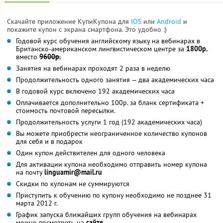
Скачайте приложение КупиКупона для
IOS
или
Android
и
покажите купон с экрана смартфона. Это удобно :)
Годовой курс обучения английскому языку на вебинарах в
Британско-американском лингвистическом центре за
1800р.
вместо
9600р.
Занятия на вебинарах проходят 2 раза в неделю
Продолжительность одного занятия — два академических часа
В годовой курс включено 192 академических часа
Оплачивается дополнительно 100р. за бланк сертификата +
стоимость почтовой пересылки.
Продолжительность услуги 1 год (192 академических часа)
Вы можете приобрести неограниченное количество купонов
для себя и в подарок
Один купон действителен для одного человека
Для активации купона необходимо отправить номер купона
на почту
linguamir@mail.ru
Скидки по купонам не суммируются
Приступить к обучению по купону необходимо не позднее 31
марта 2012 г.
График запуска ближайших групп обучения на вебинарах
можно посмотреть на
сайте