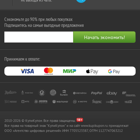
Сэкономьте до 90% при любых покупках
Подпишитесь на самые выгодные предложения
Принимаем к оплате:
2010-2026 © КупиКупон. Все права защищены.
Все права на товарный знак "КупиКупон" и на сайт www.kupikupon.ru принадлежат
OOO «Агентство цифровых решений» ИНН 7705523387, ОГРН 1127747063212