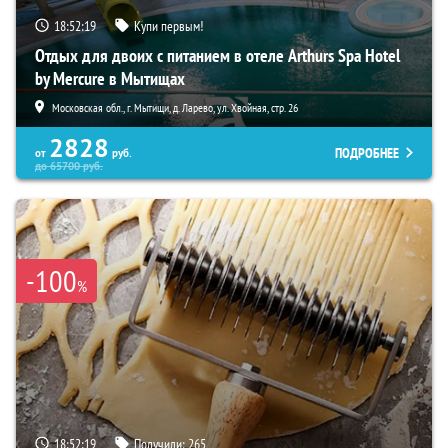
18:52:18
Купи первым!
Отдых для двоих с питанием в отеле Arthurs Spa Hotel
by Mercure в Мытищах
Московская обл., г. Мытищи, д. Ларево, ул. Хвойная, стр. 26
2828
ПОДРОБНЕЕ
от
руб.
до
65700
руб.
-100
%
18:52:18
Получили:
265