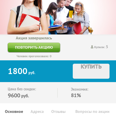
Акция завершилась
5
ПОВТОРИТЬ АКЦИЮ
Купили:
Человек проголосовало: 0
КУПИТЬ
1800
руб.
Цена без скидки:
Экономия:
9600
81%
руб.
Основное
Адреса
Отзывы
Вопросы по акции