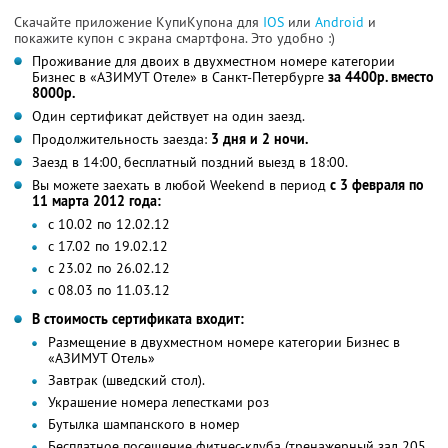
Скачайте приложение КупиКупона для
IOS
или
Android
и
покажите купон с экрана смартфона. Это удобно :)
Проживание для двоих в двухместном номере категории
Бизнес в «АЗИМУТ Отеле» в Санкт-Петербурге
за 4400р. вместо
8000р.
Один сертификат действует на один заезд.
Продолжительность заезда:
3 дня и 2 ночи.
Заезд в 14:00, бесплатный поздний выезд в 18:00.
Вы можете заехать в любой Weekend в период
с 3 февраля по
11 марта 2012 года:
с 10.02 по 12.02.12
с 17.02 по 19.02.12
с 23.02 по 26.02.12
с 08.03 по 11.03.12
В стоимость сертификата входит:
Размещение в двухместном номере категории Бизнес в
«АЗИМУТ Отель»
Завтрак (шведский стол).
Украшение номера лепестками роз
Бутылка шампанского в номер
Бесплатное посещение фитнес-клуба (тренажерный зал 205