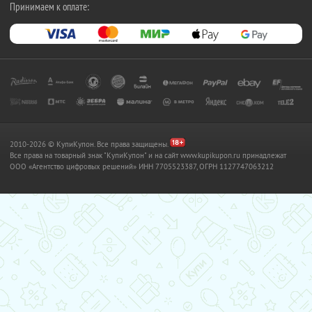
Принимаем к оплате:
2010-2026 © КупиКупон. Все права защищены.
Все права на товарный знак "КупиКупон" и на сайт www.kupikupon.ru принадлежат
OOO «Агентство цифровых решений» ИНН 7705523387, ОГРН 1127747063212