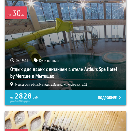
30
%
до
07:19:40
Купи первым!
Отдых для двоих с питанием в отеле Arthurs Spa Hotel
by Mercure в Мытищах
Московская обл., г. Мытищи, д. Ларево, ул. Хвойная, стр. 26
2828
ПОДРОБНЕЕ
от
руб.
до
65700
руб.