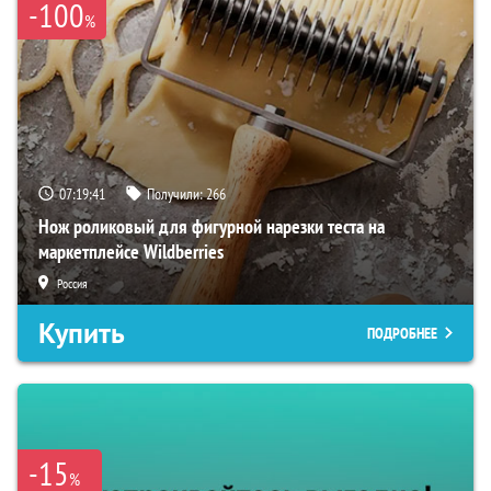
-100
%
07:19:40
Получили:
266
Нож роликовый для фигурной нарезки теста на
маркетплейсе Wildberries
Россия
Купить
ПОДРОБНЕЕ
-15
%