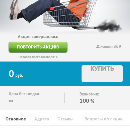
Акция завершилась
869
ПОВТОРИТЬ АКЦИЮ
Купили:
Человек проголосовало: 4
КУПИТЬ
0
руб.
Цена без скидки:
Экономия:
∞
100
%
Основное
Адреса
Отзывы
Вопросы по акции